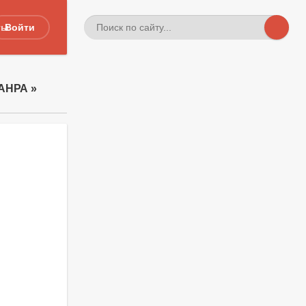
ты
Войти
АНРА »