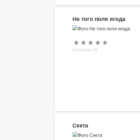
Не того поля ягода
(голосов:
0
)
Секта