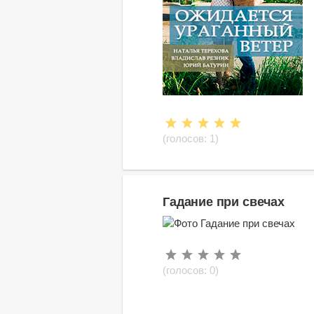
(голосов:
1
)
Гадание при свечах
(голосов:
0
)