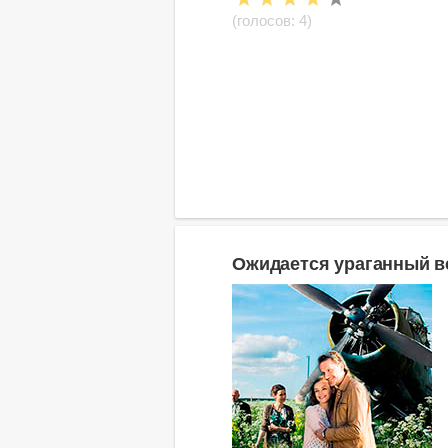
(голосов:
4
)
Ожидается ураганный в