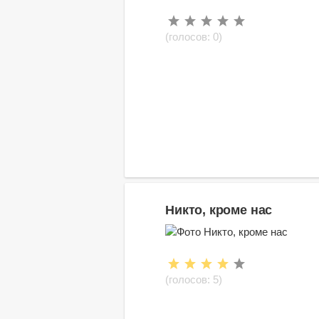
(голосов:
0
)
Никто, кроме нас
(голосов:
5
)