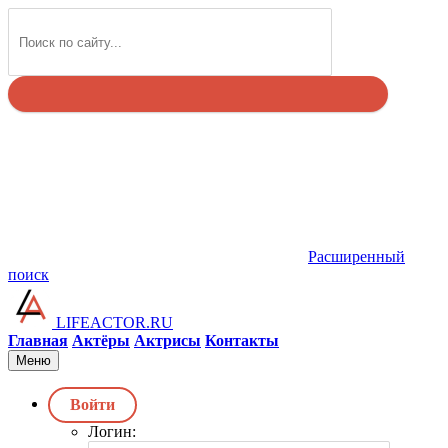
Найти
Расширенный
поиск
LIFEACTOR.RU
Главная
Актёры
Актрисы
Контакты
Меню
Войти
Логин: