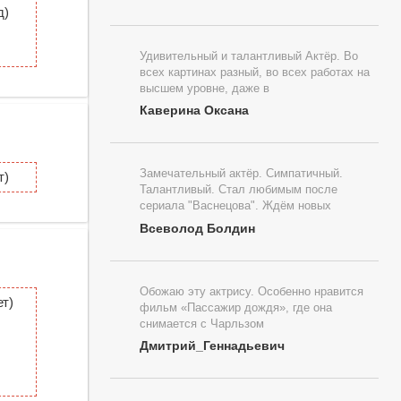
д)
Удивительный и талантливый Актёр. Во
всех картинах разный, во всех работах на
высшем уровне, даже в
Каверина Оксана
Замечательный актёр. Симпатичный.
т)
Талантливый. Стал любимым после
сериала "Васнецова". Ждём новых
Всеволод Болдин
Обожаю эту актрису. Особенно нравится
т)
фильм «Пассажир дождя», где она
снимается с Чарльзом
Дмитрий_Геннадьевич