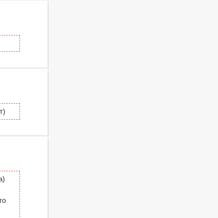
т)
а)
го