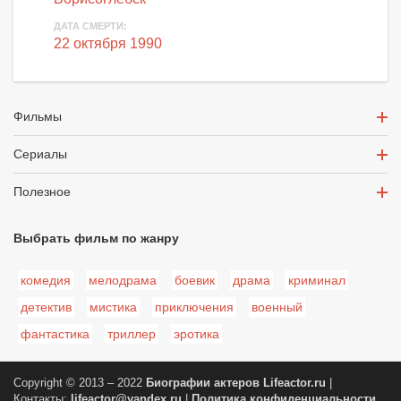
ДАТА СМЕРТИ:
22 октября 1990
Фильмы
Сериалы
Полезное
Выбрать фильм по жанру
комедия
мелодрама
боевик
драма
криминал
детектив
мистика
приключения
военный
фантастика
триллер
эротика
Copyright © 2013 – 2022
Биографии актеров
Lifeactor.ru
|
Контакты:
lifeactor@yandex.ru
|
Политика конфиденциальности