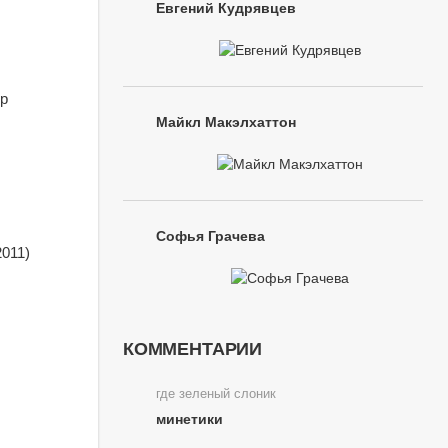
Евгений Кудрявцев
ер
Майкл Макэлхаттон
Софья Грачева
2011)
КОММЕНТАРИИ
где зеленый слоник
минетики