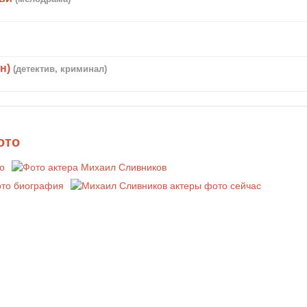
н)
(детектив, криминал)
ото