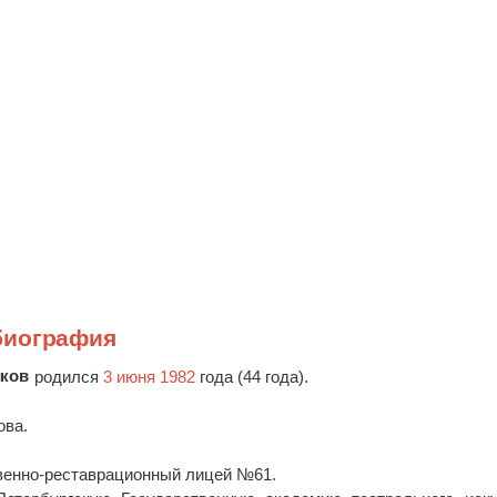
биография
иков
родился
3 июня 1982
года (44 года).
ова.
твенно-реставрационный лицей №61.