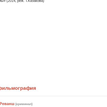
мы» (2014, реж. Т.Казакова)
фильмография
 Реванш
(криминал)