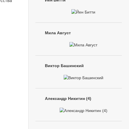
Йен Битти
усства
Мила Август
Виктор Башинский
Александр Никитин (4)