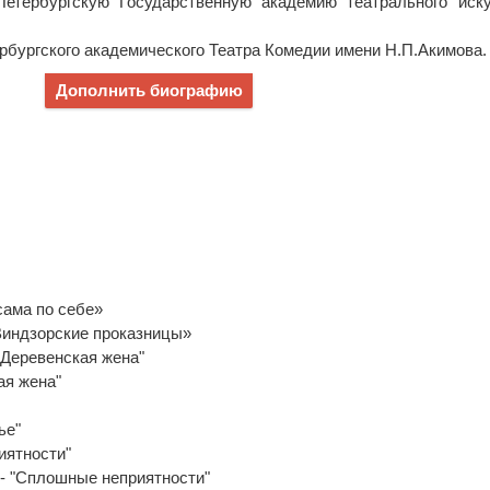
Петербургскую Государственную академию театрального иск
ербургского академического Театра Комедии имени Н.П.Акимова.
Дополнить биографию
 сама по себе»
Виндзорские проказницы»
"Деревенская жена"
ая жена"
ье"
иятности"
- "Сплошные неприятности"