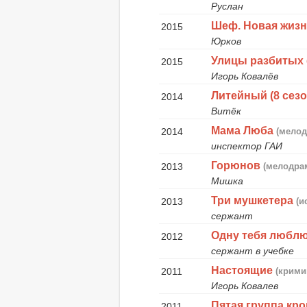
Руслан
Шеф. Новая жиз
2015
Юрков
Улицы разбитых 
2015
Игорь Ковалёв
Литейный (8 сезо
2014
Витёк
Мама Люба
2014
(мелод
инспектор ГАИ
Горюнов
2013
(мелодра
Мишка
Три мушкетера
2013
(и
сержант
Одну тебя любл
2012
сержант в учебке
Настоящие
2011
(крими
Игорь Ковалев
Пятая группа кр
2011