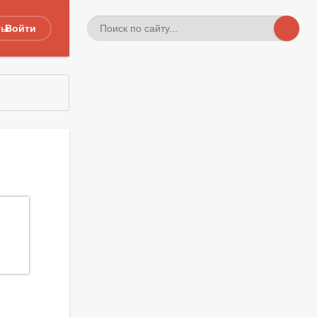
ты
Войти