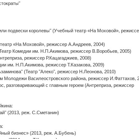
стократы"
а или подвески королевы" (Учебный театр «На Моховой», режисс
 театр «На Моховой», режиссер А.Андреев, 2004)
Театр Комедии им. Н.П.Акимова, режиссер В.Воробьев, 2005)
Антреприза, режиссер Р.Кацагаджиев, 2008)
дии им. Н.П.Акимова, режиссер Т.Казакова, 2009)
заминова" (Театр "Алеко", режиссер Н.Леонова, 2010)
Дом Молодежи Василеостровского района, режиссер И.Фаттахов, 
лос, разговаривающий с главным героем (Антреприза, режиссер
йкина:
ай" (2013, реж. С.Сметанин)
а:
ный бизнес» (2013, реж. А.Бубень)