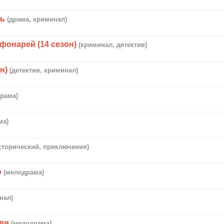
нь
(драма, криминал)
фонарей (14 сезон)
(криминал, детектив)
н)
(детектив, криминал)
рама)
ма)
сторический, приключения)
ю
(мелодрама)
нал)
ови
(мелодрама)