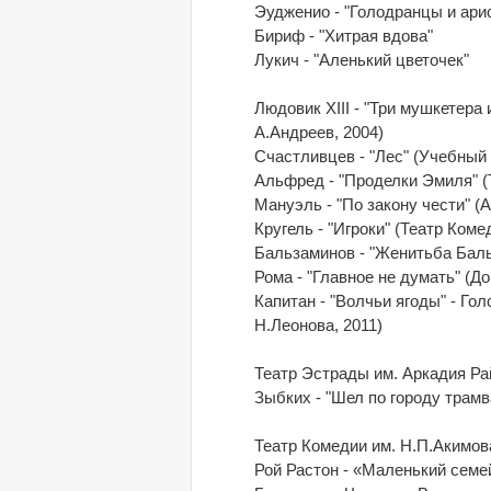
Эудженио - "Голодранцы и ари
Бириф - "Хитрая вдова"
Лукич - "Аленький цветочек"
Людовик ХIII - "Три мушкетер
А.Андреев, 2004)
Счастливцев - "Лес" (Учебный
Альфред - "Проделки Эмиля" (
Мануэль - "По закону чести" (
Кругель - "Игроки" (Театр Коме
Бальзаминов - "Женитьба Баль
Рома - "Главное не думать" (
Капитан - "Волчьи ягоды" - Го
Н.Леонова, 2011)
Театр Эстрады им. Аркадия Ра
Зыбких - "Шел по городу трамв
Театр Комедии им. Н.П.Акимов
Рой Растон - «Маленький семей