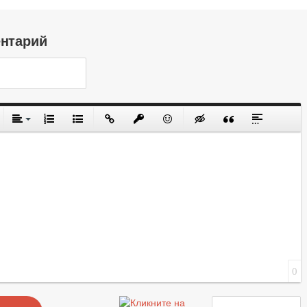
ентарий
0