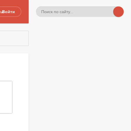
ты
Войти