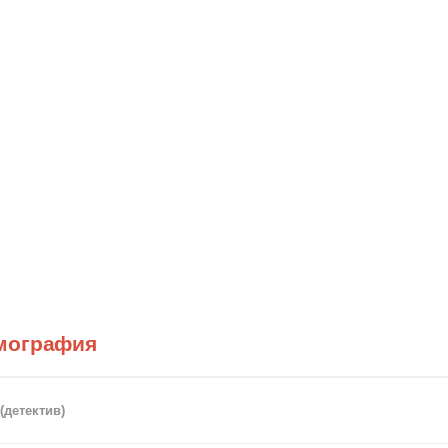
мография
(детектив)