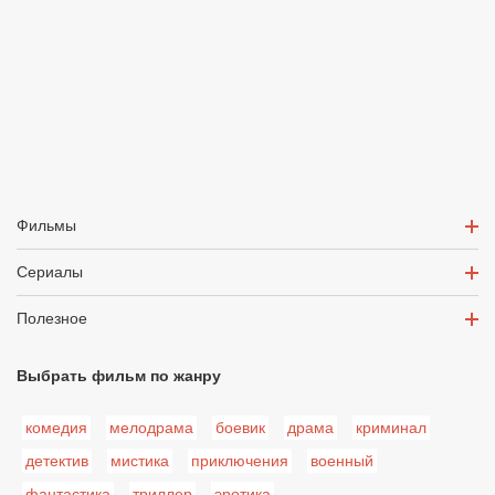
Фильмы
Сериалы
Полезное
Выбрать фильм по жанру
комедия
мелодрама
боевик
драма
криминал
детектив
мистика
приключения
военный
фантастика
триллер
эротика