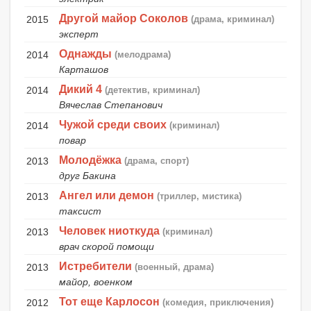
Другой майор Соколов
2015
(драма, криминал)
эксперт
Однажды
2014
(мелодрама)
Карташов
Дикий 4
2014
(детектив, криминал)
Вячеслав Степанович
Чужой среди своих
2014
(криминал)
повар
Молодёжка
2013
(драма, спорт)
друг Бакина
Ангел или демон
2013
(триллер, мистика)
таксист
Человек ниоткуда
2013
(криминал)
врач скорой помощи
Истребители
2013
(военный, драма)
майор, военком
Тот еще Карлосон
2012
(комедия, приключения)