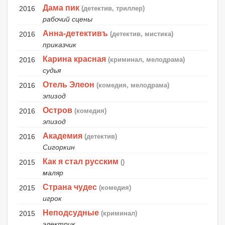
Дама пик
2016
(детектив, триллер)
рабочий сцены
Анна-детективъ
2016
(детектив, мистика)
приказчик
Карина красная
2016
(криминал, мелодрама)
судья
Отель Элеон
2016
(комедия, мелодрама)
эпизод
Остров
2016
(комедия)
эпизод
Академия
2016
(детектив)
Сигоркин
Как я стал русским
2015
()
маляр
Страна чудес
2015
(комедия)
игрок
Неподсудные
2015
(криминал)
электрик