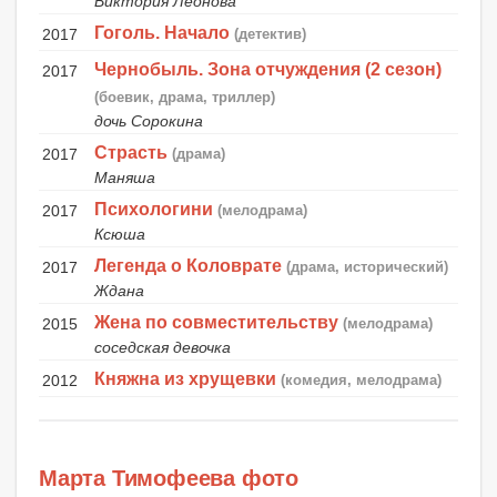
Виктория Леонова
Гоголь. Начало
2017
(детектив)
Чернобыль. Зона отчуждения (2 сезон)
2017
(боевик, драма, триллер)
дочь Сорокина
Страсть
2017
(драма)
Маняша
Психологини
2017
(мелодрама)
Ксюша
Легенда о Коловрате
2017
(драма, исторический)
Ждана
Жена по совместительству
2015
(мелодрама)
соседская девочка
Княжна из хрущевки
2012
(комедия, мелодрама)
Марта Тимофеева фото