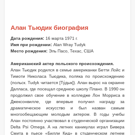
Алан Тьюдик биография
Дата рождения:
16 марта 1971 г.
Имя при рождении:
Alan Wray Tudyk
Место рождения:
Эль Пасо, Техас, США
Aмериканский актер польского происхождения.
Алан Тьюдик родился в семье американки Бетти Лойс и
Тимоти Николаса Тьюдика, поляка по происхождению
(польск. Tudyk читается [Ту́дык]). Алан вырос на окраине
Далласа, где посещал среднюю школу Плано. В 1990 он
продолжил свое обучение в колледже Лон Морриса в
Джексонвилле, где впервые получил награду за
драматическое искусство и был назван самым
многообещающим молодым актером. В годы учебы
Алан постоянно участвовал в студенческой организации
Delta Psi Omega. А на летних каникулах играл Бивера
Смита в пьесе «Билли Кид» в студенческом летнем