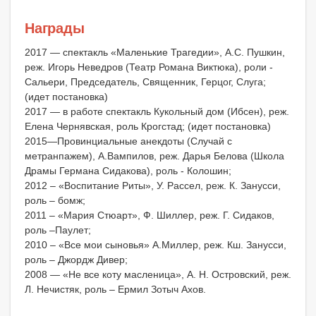
Награды
2017 — спектакль «Маленькие Трагедии», А.С. Пушкин,
реж. Игорь Неведров (Театр Романа Виктюка), роли -
Сальери, Председатель, Священник, Герцог, Слуга;
(идет постановка)
2017 — в работе спектакль Кукольный дом (Ибсен), реж.
Елена Чернявская, роль Крогстад; (идет постановка)
2015—Провинциальные анекдоты (Случай с
метранпажем), А.Вампилов, реж. Дарья Белова (Школа
Драмы Германа Сидакова), роль - Колошин;
2012 – «Воспитание Риты», У. Рассел, реж. К. Занусси,
роль – бомж;
2011 – «Мария Стюарт», Ф. Шиллер, реж. Г. Сидаков,
роль –Паулет;
2010 – «Все мои сыновья» А.Миллер, реж. Кш. Занусси,
роль – Джордж Дивер;
2008 — «Не все коту масленица», А. Н. Островский, реж.
Л. Нечистяк, роль – Ермил Зотыч Ахов.