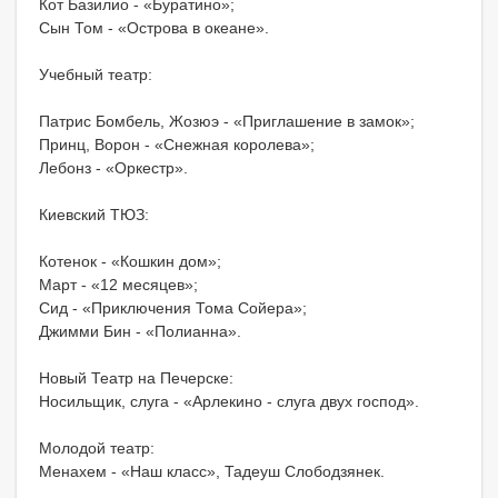
Кот Базилио - «Буратино»;
Сын Том - «Острова в океане».
Учебный театр:
Патрис Бомбель, Жозюэ - «Приглашение в замок»;
Принц, Ворон - «Снежная королева»;
Лебонз - «Оркестр».
Киевский ТЮЗ:
Котенок - «Кошкин дом»;
Март - «12 месяцев»;
Сид - «Приключения Тома Сойера»;
Джимми Бин - «Полианна».
Новый Театр на Печерске:
Носильщик, слуга - «Арлекино - слуга двух господ».
Молодой театр:
Менахем - «Наш класс», Тадеуш Слободзянек.