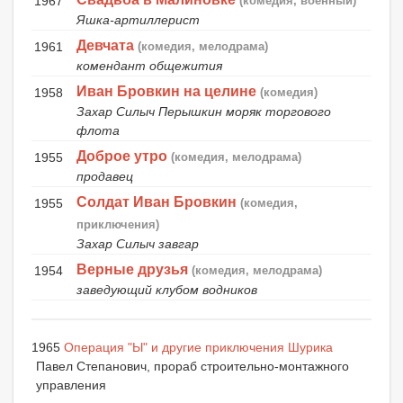
1967
(комедия, военный)
Яшка-артиллерист
Девчата
1961
(комедия, мелодрама)
комендант общежития
Иван Бровкин на целине
1958
(комедия)
Захар Силыч Перышкин моряк торгового
флота
Доброе утро
1955
(комедия, мелодрама)
продавец
Солдат Иван Бровкин
1955
(комедия,
приключения)
Захар Силыч завгар
Верные друзья
1954
(комедия, мелодрама)
заведующий клубом водников
1965
Операция "Ы" и другие приключения Шурика
Павел Степанович, прораб строительно-монтажного
управления