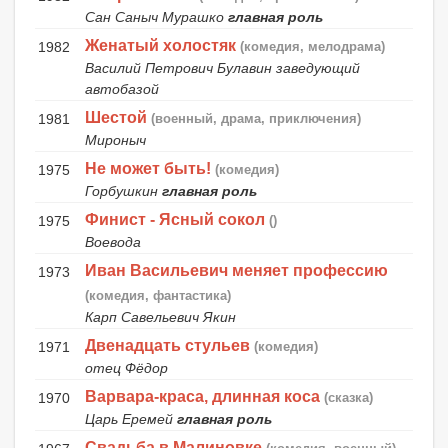
Сан Саныч Мурашко
главная роль
Женатый холостяк
1982
(комедия, мелодрама)
Василий Петрович Булавин заведующий
автобазой
Шестой
1981
(военный, драма, приключения)
Мироныч
Не может быть!
1975
(комедия)
Горбушкин
главная роль
Финист - Ясный сокол
1975
()
Воевода
Иван Васильевич меняет профессию
1973
(комедия, фантастика)
Карп Савельевич Якин
Двенадцать стульев
1971
(комедия)
отец Фёдор
Варвара-краса, длинная коса
1970
(сказка)
Царь Еремей
главная роль
Свадьба в Малиновке