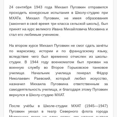
24 сентября 1943 года Михаил Пуговкин отправился
проходить конкурсные испытания в Школу-студию при
МХАТе. Михаил Пуговкин, не имея образования
(закончил в своё время три класса сельской школы), был
принят на курс великого Ивана Михайловича Москвина и
стал его любимым учеником.
На втором курсе Михаил Пуговкин не смог сдать зачёты
по марксизму, истории и по французскому языку,
вследствие чего был временно отчислен из школы-
студии. В 1944 году военкоматом был призван на
военную службу во Второе Горьковское танковое
училище. Начальник училища генерал Фёдор
Николаевич Раевский, который любил искусство,
назначил Михаила Пуговкина ответственным за
самодеятельность училища, и благодаря этому Пуговкин
вернулся в Школу-студию МХАТ.
После учёбы в Школе-студии МХАТ (1945—1947)
Пуговкин уехал в театр Северного флота города
Мурманска всего на один сезон, где удачно сыграл