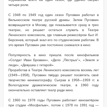
четыре роли.
С 1948 по 1949 год один сезон Пуговкин работал в
Вильнюсском театре русской драмы. Затем Пуговкин
возвращается в Москву, где показывается сразу в трех
театрах, но решает остаться служить в Театре
Ленинского комсомола, где главным режиссёром был И.
Берсенев, который знал его по студенческим работам. В
это время Пуговкин уже постоянно снимался в кино.
Популярность в кино пришла после кинофильмов
«Солдат Иван Бровкин», «Дело „Пёстрых“», «Земля и
люди», «Девушка с гитарой».
Проработав в Театре Ленинского комсомола восемь лет
(1949—1958), Пуговкин твёрдо решает посвятить своё
творчество кинематографу. Сыграв в 1958—1959 гг. в
Вологодском драматическом театре, в 1960 году
окончательно оставляет театр ради кино.
С 1960 по 1978 годы Пуговкин работает киноактёром
при студии «Мосфильм», потом с 1978 по 1991 год —