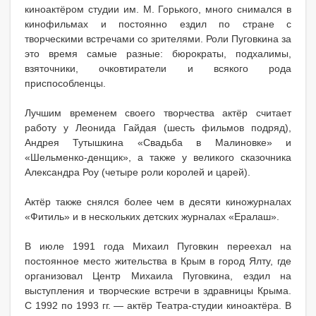
киноактёром студии им. М. Горького, много снимался в
кинофильмах и постоянно ездил по стране с
творческими встречами со зрителями. Роли Пуговкина за
это время самые разные: бюрократы, подхалимы,
взяточники, очковтиратели и всякого рода
приспособленцы.
Лучшим временем своего творчества актёр считает
работу у Леонида Гайдая (шесть фильмов подряд),
Андрея Тутышкина «Свадьба в Малиновке» и
«Шельменко-денщик», а также у великого сказочника
Александра Роу (четыре роли королей и царей).
Актёр также снялся более чем в десяти киножурналах
«Фитиль» и в нескольких детских журналах «Ералаш».
В июле 1991 года Михаил Пуговкин переехал на
постоянное место жительства в Крым в город Ялту, где
организовал Центр Михаила Пуговкина, ездил на
выступления и творческие встречи в здравницы Крыма.
С 1992 по 1993 гг. — актёр Театра-студии киноактёра. В