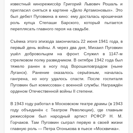
известный кинорежиссёр Григорий Львович Рошаль и
пригласил сняться в картине «Дело Артамоновых». Это
был дебют Пуговкина в кино: ему досталась крошечная
роль купца Степаши Барского, который пытается
переплясать главного героя на свадьбе.
Съёмка этого эпизода закончилась 22 июня 1941 года, в
первый день войны. А через два дня, Михаил Пуговкин
ушёл добровольцем на фронт. Служил в 1147-м
стрелковом полку разведчиком. В октябре 1942 года был
тяжело ранен в ногу под Ворошиловградом (ныне
Луганск). Ранение оказалось серьёзным, началась
гангрена, но ногу удалось спасти. После госпиталя
Пуговкин был комиссован с военной службы. Награждён
орденом Отечественной войны II степени.
В 1943 году работал в Московском театре драмы (в 1943
году объединён с Театром Революции), где главным
режиссёром был народный артист РСФСР Н. М.
Горчаков. Там Пуговкин сыграл первую в своей жизни
главную роль — Петра Огонькова в пьесе «Москвичка».