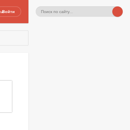
ты
Войти