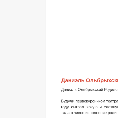
Даниэль Ольбрыхск
Даниэль Ольбрыхский Родился
Будучи первокурсником театра
году сыграл яркую и сложн
талантливое исполнение роли 