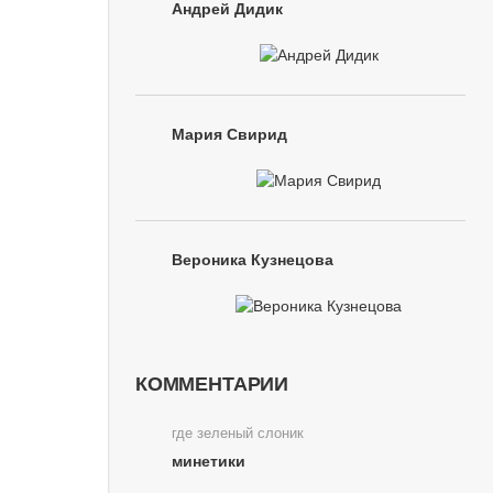
Андрей Дидик
Мария Свирид
Вероника Кузнецова
КОММЕНТАРИИ
где зеленый слоник
минетики