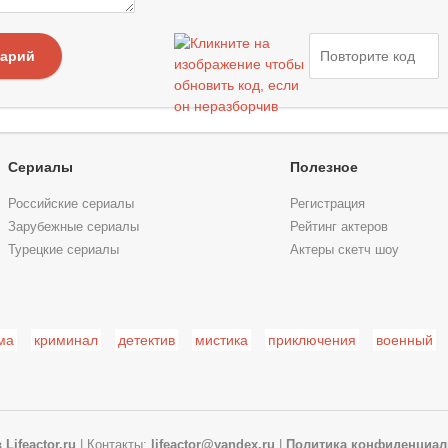
тарий
Сериалы
Полезное
Российские сериалы
Регистрация
Зарубежные сериалы
Рейтинг актеров
Турецкие сериалы
Актеры скетч шоу
ма
криминал
детектив
мистика
приключения
военный
в
Lifeactor.ru
| Контакты:
lifeactor@yandex.ru
|
Политика конфиденциал