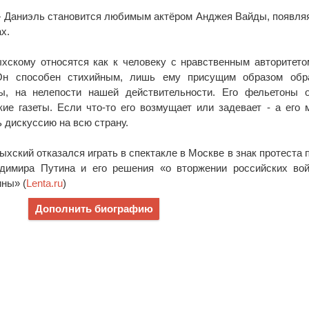
 Даниэль становится любимым актёром Анджея Вайды, появля
х.
скому относятся как к человеку с нравственным авторитето
Он способен стихийным, лишь ему присущим образом обр
, на нелепости нашей действительности. Его фельетоны о
ие газеты. Если что-то его возмущает или задевает - а его 
ь дискуссию на всю страну.
ыхский отказался играть в спектакле в Москве в знак протеста 
димира Путина и его решения «о вторжении российских вой
ны» (
Lenta.ru
)
Дополнить биографию