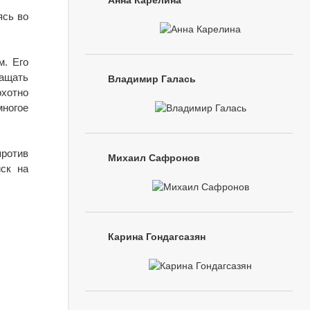
Анна Карелина
ясь во
м. Его
ащать
Владимир Галась
хотно
многое
против
Михаил Сафронов
ск на
Карина Гондагсазян