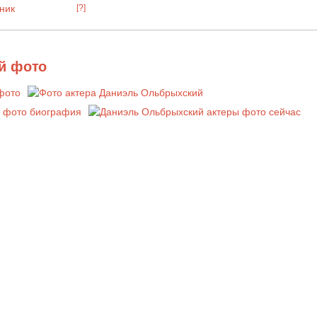
ник
[?]
й фото