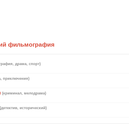
ий фильмография
графия, драма, спорт)
а, приключения)
и
(криминал, мелодрама)
(детектив, исторический)