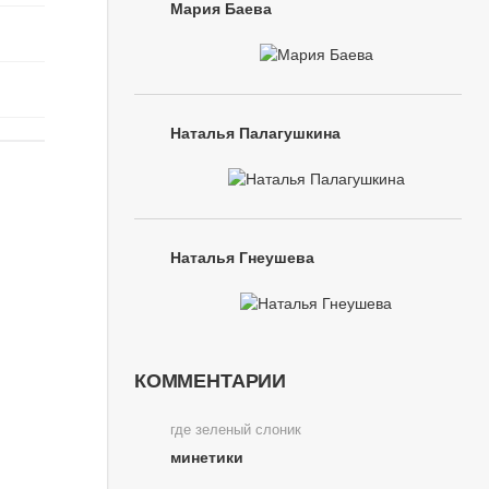
Мария Баева
Наталья Палагушкина
Наталья Гнеушева
КОММЕНТАРИИ
где зеленый слоник
минетики