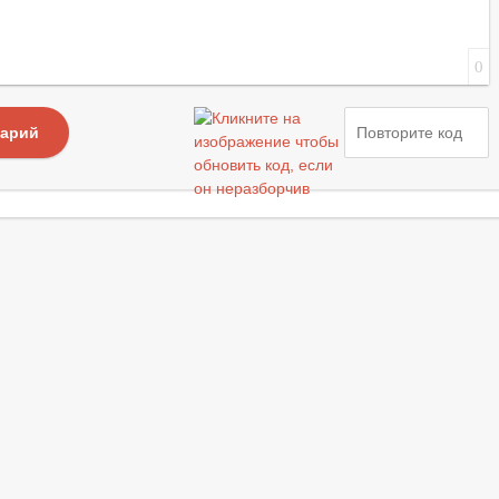
0
тарий