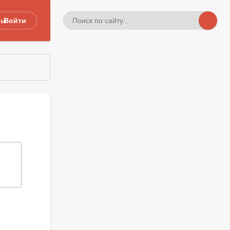
ты
Войти