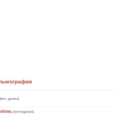
льмография
фия, драма)
любовь
(мелодрама)