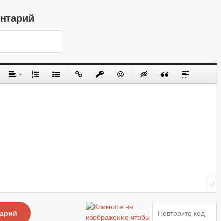
ентарий
0
тарий