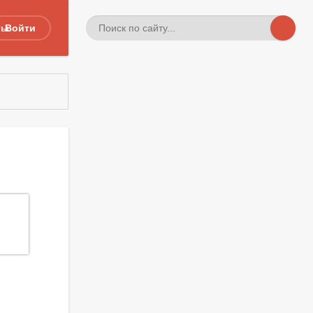
ты
Войти