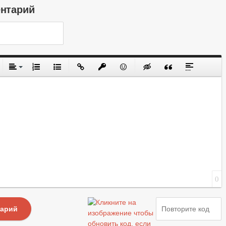
ентарий
0
тарий