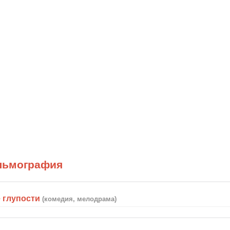
льмография
 глупости
(комедия, мелодрама)