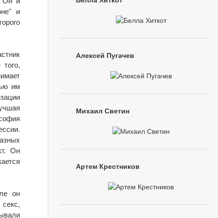
Белла Хиткот
. Он и
не" и
торого
астник
Алексей Пугачев
 того,
нимает
лью им
изации
лучшая
Михаил Светин
ософия
ессии.
разных
т. Он
кается
Артем Крестников
ле он
секс,
зывали