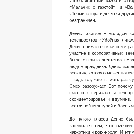
Интеллигентный юмор и акте
«Мальчик с газетой», и «Ва
«Терминатор» и десятки други
безграничен.
Денис Косяков – молодой, с
телепроектов «Убойная лига»
Денис снимается в кино и игра
участие в корпоративных веч
было открыто агентство «Ура
людям праздника. Денис искрен
реакция, которую может показ
– ведь тот, кого ты хоть раз 
Смех разоружает. Вот почему
смешных сериалах и телепро
сконцентрирован и вдумчив,
восточной культурой и боевым
До пятого класса Денис был
занимался тем, что смешил 
наркотики и рок-н-ролл. И эт