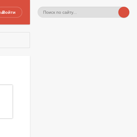
ты
Войти