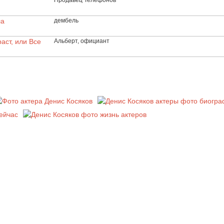
Продавец Телефонов
ла
дембель
аст, или Все
Альберт, официант