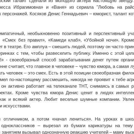
рский талант сделали из молодого актера настоящую звезду
несса Ибрагимовна» и «Ваня» из сериала "Любовь на райо
х персонажей. Косяков Денис Геннадьевич – юморист, талант ко
импатичный, необыкновенно позитивный и перспективный уч
, «Смех без правил», «Камеди клаб», «Убойной ночи». Кроме
ет в театре. Его амплуа – смешить людей, поэтому он часто при
еринках с тем, чтобы развеселить публику. Именно с этой це
!» - своеобразный способ зарабатывания денег путем орган
не считает, что главное в человеке – чувство юмора, а самая 
ать человек – это смех. Есть в этой позиции своеобразная фил
сумел по-настоящему рассмешить, никогда не проявит к тебе агр
, он активно работает на телеканале ТНТ, снимаясь в самых 
ектах. Кроме чувства юмора Денис ценит в людях интеллек
 как и всякий актер. Любит веселые шумные компании. Увле
и искусствами.
 отличником, а потом «начал лениться». На уроках в шко
одноклассников – вырезал из бумаги карикатуры на тему 
им занятием вызывал однозначную реакцию учителей – маму вы