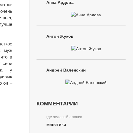
Анна Ардова
ама же
 очень
 пьет,
 лучше
Антон Жуков
четкое
о: муж
 что в
т свой
ра – у
Андрей Валенский
ривык
о он –
КОММЕНТАРИИ
где зеленый слоник
минетики