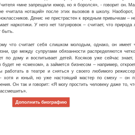
чителя «мне запрещали юмор, но я боролся», - говорит он. М
не «читала нотаций» после этих вызовов в школу. Наоборот,
ноклассников. Денис не пристрастен к вредным привычкам – не
мает наркотики. У него нет татуировок – считает, что природа
т быть.
тому что считает себя слишком молодым, однако, он имеет 
зни, где между супругами обязанности распределяются четк
ет по дому и воспитывает детей. Косяков уже сейчас знает,
 будет не «смехом», а займется бизнесом – например, открое
бы работать в театре и сняться у своего любимого режиссе
– хотя и юный, но уже настоящий мастер по смеху – он п
ения. Он так и говорит: «Я могу простить человеку даже то, чт
рассмешить».
Дополнить биографию