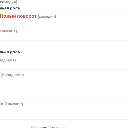
(комедия)
вная роль
 Новый поворот
(комедия)
(комедия)
вная роль
лодрама)
(мелодрама)
те
(комедия)