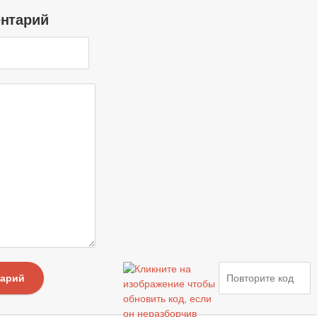
ентарий
тарий