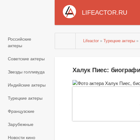
LIFEACTOR.RU
Российские
Lifeactor
»
Турецкие актеры
»
актеры
Советские актеры
Халук Пиес: биограф
Звезды голливуда
Индийские актеры
Турецкие актеры
Французские
Зарубежные
Новости кино