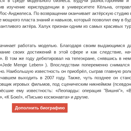
ся в среде модельного бизнеса. Будучи разносторонним и 
чив изучение юриспруденции в университете Кёльна, отправ
Лос-Анджелеса. По возвращении оканчивает актёрскую студию 
 мощного пласта знаний и навыков, который позволил ему в б
алантливого актёра. Халук признан одним из самых красивых ту
начинает работать моделью. Благодаря своим выдающимся д
нание своих достижений в этой сфере и как следствие, на
». В том же году дебютировал на телеэкране, снявшись в не
«Jede Menge Leben» ). Впоследствии попеременно снимался
ино. Наибольшую известность он приобрёл, сыграв главную рол
чавшем выходить в 2007 году. Также, чуть позднее он стан
новщик игровых фильмов, под сценическим никнеймом (псевдо
ёсшие ему известность: «Леопарды: операция "Вишня"», «В
», «К Бою!», «Письмо космонавта» и другие.
Дополнить биографию