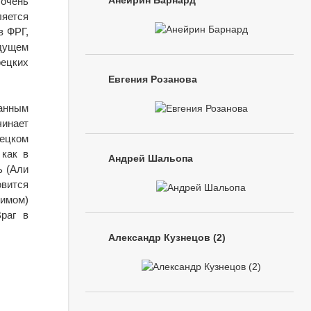
Анейрин Барнард
очень
ляется
в ФРГ,
удущем
рецких
Евгения Розанова
анным
чинает
мецком
 как в
Андрей Шальопа
ь (Али
овится
нимом)
раг в
Александр Кузнецов (2)