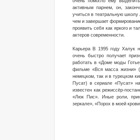
очень помогло ему выделить
активным парнем, он, закон
учиться в театральную школу 
чем и завершает формирование
проявить себя как яркого и т
актеров современности.
Карьера В 1995 году Халук 
очень быстро получает приз
работать в «Доме моды Готье
фильме «Вся масса жизни» (
немецком, так и в турецком к
Пусат) в сериале «Пусат» на
известен как режиссёр-поста
«Люк Пис». Иные роли, прин
зеркале», «Порох в моей крови