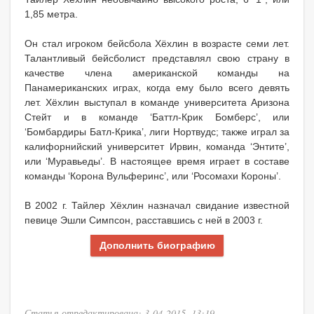
1,85 метра.
Он стал игроком бейсбола Хёхлин в возрасте семи лет.
Талантливый бейсболист представлял свою страну в
качестве члена американской команды на
Панамериканских играх, когда ему было всего девять
лет. Хёхлин выступал в команде университета Аризона
Стейт и в команде ‘Баттл-Крик Бомберс’, или
‘Бомбардиры Батл-Крика’, лиги Нортвудс; также играл за
калифорнийский университет Ирвин, команда ‘Энтите’,
или ‘Муравьеды’. В настоящее время играет в составе
команды ‘Корона Вульферинс’, или ‘Росомахи Короны’.
В 2002 г. Тайлер Хёхлин назначал свидание известной
певице Эшли Симпсон, расставшись с ней в 2003 г.
Дополнить биографию
Статья отредактирована: 3-04-2015, 13:19