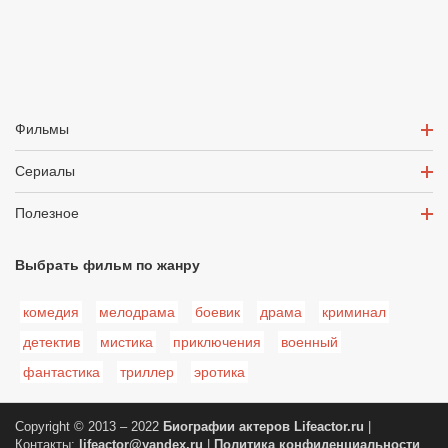
Фильмы
Сериалы
Полезное
Выбрать фильм по жанру
комедия
мелодрама
боевик
драма
криминал
детектив
мистика
приключения
военный
фантастика
триллер
эротика
Copyright © 2013 – 2022
Биографии актеров
Lifeactor.ru
|
Контакты:
lifeactor@yandex.ru
|
Политика конфиденциальности