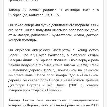
Тайлер Ли Хёхлин родился 11 сентября 1987 г. в
Риверсайде, Калифорния, США.
Он начал актерский путь с девятилетнего возраста. Он и
его брат Тэннер получили школьное образование дома
от их матери, работавшей бухгалтером, и отца, доктора
«скорой помощи».
Он обучался актерскому мастерству в ‘Young Actors
Space’, ‘The Krys Kyer Workshop’, в актерской студии
Беверли Хиллз и у Уорнера Логлина. Свою первую роль
Хёхлин получил в фильме Дуана Кларка «Family Tree»
(«Семейное дерево»,1999 г.), показанном на Каннском
кинофестивале. После роли Джефа Ждо в «Семейном
дереве» он сыграл роль Билли в независимом фильме
Джеффри Портера «Train Quest» (2001 г.), съемки
которого происходили в Румынии.
Тайлер Хёхлин был неизвестным тринадцатилетним
актером из Короны, пока его не выбрали из числа 2000