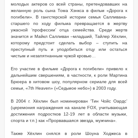
молодых актеров со всей страны, претендовавших на
желанную роль сына Тома Хэнкса в фильм «Дорога к
погибели». В гангстерской истории семья Салливана-
старшего по ходу фильма превращается в жертву
ужасной ‘профессии’ отца семейства. Среди жертв
значится и Майкл Салливан –младший, Тайлер Хёхлин,
которому предстоит сделать выбор – ступить на
преступный путь и уподобиться отцу или остаться
чистым и незапятнанным чужой кровью…
Его участие в фильме «Дорога к погибели» привело к
дальнейшим свершениям, в частности, к роли Мартина
Брюера в хитовом шоу, популярном сериале для всей
семьи, «7th Heaven» («Седьмое небо») в 2003 году.
В 2004 г. Хёхлин был номинирован ‘Тин Чойс Оардс’
(церемония награждения на канале FOX, учитывающая
достижения подростков 12-19 лет в области музыки,
спорта и т.п.) как «Прорвавшаяся звезда, мужчина».
Также Хёхлин снялся в роли Шоуна Ходжеса в