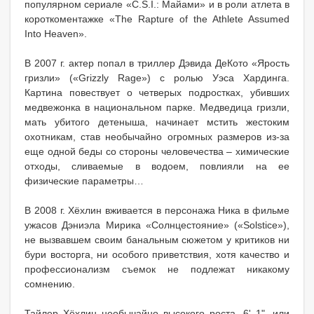
популярном сериале «C.S.I.: Майами» и в роли атлета в
короткоментажке «The Rapture of the Athlete Assumed
Into Heaven».
В 2007 г. актер попал в триллер Дэвида ДеКото «Ярость
гризли» («Grizzly Rage») с ролью Уэса Хардинга.
Картина повествует о четверых подростках, убивших
медвежонка в национальном парке. Медведица гризли,
мать убитого детеныша, начинает мстить жестоким
охотникам, став необычайно огромных размеров из-за
еще одной беды со стороны человечества – химические
отходы, сливаемые в водоем, повлияли на ее
физические параметры…
В 2008 г. Хёхлин вживается в персонажа Ника в фильме
ужасов Дэниэла Мирика «Солнцестояние» («Solstice»),
не вызвавшем своим банальным сюжетом у критиков ни
бури восторга, ни особого приветствия, хотя качество и
профессионализм съемок не подлежат никакому
сомнению.
Тайлер Хёхлин необычайно высокого роста, 6' 1", или