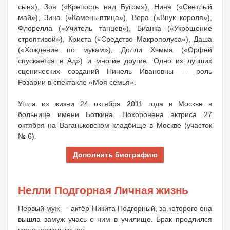
сын»), Зоя («Крепость над Бугом»), Нина («Светлый
май»), Зина («Камень-птица»), Вера («Внук короля»),
Флорелла («Учитель танцев»), Бианка («Укрощение
строптивой»), Криста («Средство Макрополуса»), Даша
(«Хождение по мукам»), Долли Хэмма («Орфей
спускается в Ад») и многие другие. Одно из лучших
сценических созданий Нинель Ивановны — роль
Розарии в спектакле «Моя семья».
Ушла из жизни 24 октября 2011 года в Москве в
больнице имени Боткина. Похоронена актриса 27
октября на Ваганьковском кладбище в Москве (участок
№ 6).
Дополнить биографию
Нелли Подгорная Личная жизнь
Первый муж — актёр Никита Подгорный, за которого она
вышла замуж учась с ним в училище. Брак продлился
всего несколько лет.