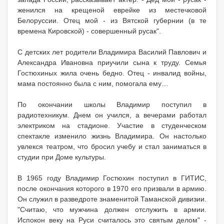
женился на крещеной еврейке из местечковой
Белоруссии. Отец мой - из Вятской губернии (в те
времена Кировской) - совершенный русак".
С детских лет родители Владимира Василий Павлович и
Александра Ивановна приучили сына к труду. Семья
Гостюхиных жила очень бедно. Отец - инвалид войны,
мама постоянно была с ним, помогала ему…
По окончании школы Владимир поступил в
радиотехникум. Днем он учился, а вечерами работал
электриком на стадионе. Участие в студенческом
спектакле изменило жизнь Владимира. Он настолько
увлекся театром, что бросил учебу и стал заниматься в
студии при Доме культуры.
В 1965 году Владимир Гостюхин поступил в ГИТИС,
после окончания которого в 1970 его призвали в армию.
Он служил в разведроте знаменитой Таманской дивизии.
"Считаю, что мужчина должен отслужить в армии.
Испокон веку на Руси считалось это святым делом" -