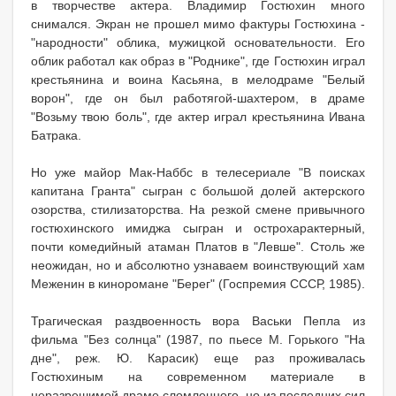
в творчестве актера. Владимир Гостюхин много
снимался. Экран не прошел мимо фактуры Гостюхина -
"народности" облика, мужицкой основательности. Его
облик работал как образ в "Роднике", где Гостюхин играл
крестьянина и воина Касьяна, в мелодраме "Белый
ворон", где он был работягой-шахтером, в драме
"Возьму твою боль", где актер играл крестьянина Ивана
Батрака.
Но уже майор Мак-Наббс в телесериале "В поисках
капитана Гранта" сыгран с большой долей актерского
озорства, стилизаторства. На резкой смене привычного
гостюхинского имиджа сыгран и острохарактерный,
почти комедийный атаман Платов в "Левше". Столь же
неожидан, но и абсолютно узнаваем воинствующий хам
Меженин в киноромане "Берег" (Госпремия СССР, 1985).
Трагическая раздвоенность вора Васьки Пепла из
фильма "Без солнца" (1987, по пьесе М. Горького "На
дне", реж. Ю. Карасик) еще раз проживалась
Гостюхиным на современном материале в
неразрешимой драме сломленного, но из последних сил