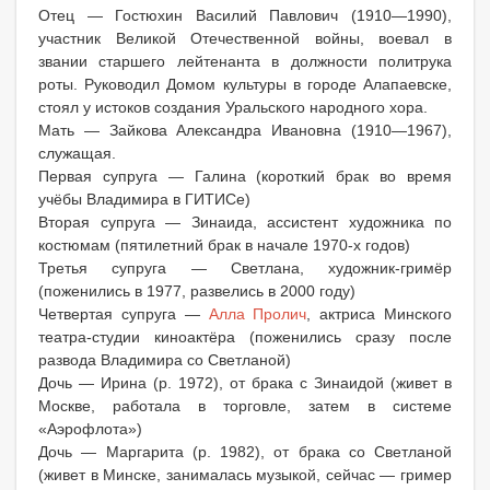
Отец — Гостюхин Василий Павлович (1910—1990),
участник Великой Отечественной войны, воевал в
звании старшего лейтенанта в должности политрука
роты. Руководил Домом культуры в городе Алапаевске,
стоял у истоков создания Уральского народного хора.
Мать — Зайкова Александра Ивановна (1910—1967),
служащая.
Первая супруга — Галина (короткий брак во время
учёбы Владимира в ГИТИСе)
Вторая супруга — Зинаида, ассистент художника по
костюмам (пятилетний брак в начале 1970-х годов)
Третья супруга — Светлана, художник-гримёр
(поженились в 1977, развелись в 2000 году)
Четвертая супруга —
Алла Пролич
, актриса Минского
театра-студии киноактёра (поженились сразу после
развода Владимира со Светланой)
Дочь — Ирина (р. 1972), от брака с Зинаидой (живет в
Москве, работала в торговле, затем в системе
«Аэрофлота»)
Дочь — Маргарита (р. 1982), от брака со Светланой
(живет в Минске, занималась музыкой, сейчас — гример