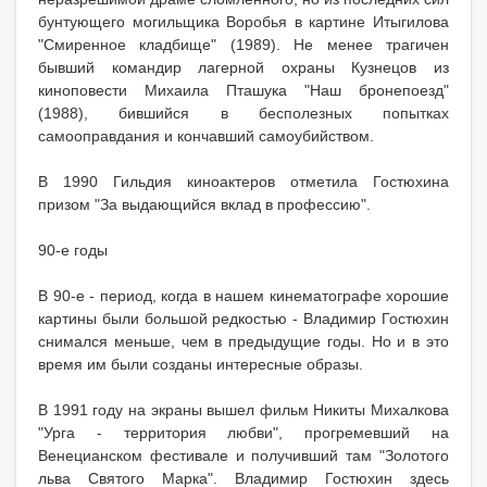
бунтующего могильщика Воробья в картине Итыгилова
"Смиренное кладбище" (1989). Не менее трагичен
бывший командир лагерной охраны Кузнецов из
киноповести Михаила Пташука "Наш бронепоезд"
(1988), бившийся в бесполезных попытках
самооправдания и кончавший самоубийством.
В 1990 Гильдия киноактеров отметила Гостюхина
призом "За выдающийся вклад в профессию".
90-е годы
В 90-е - период, когда в нашем кинематографе хорошие
картины были большой редкостью - Владимир Гостюхин
снимался меньше, чем в предыдущие годы. Но и в это
время им были созданы интересные образы.
В 1991 году на экраны вышел фильм Никиты Михалкова
"Урга - территория любви", прогремевший на
Венецианском фестивале и получивший там "Золотого
льва Святого Марка". Владимир Гостюхин здесь