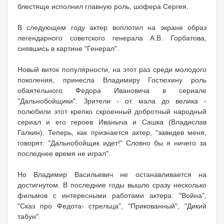
блестяще исполнил главную роль, шофера Сергея.
В следующем году актер воплотил на экране образ
легендарного советского генерала А.В. Горбатова,
снявшись в картине "Генерал".
Новый виток популярности, на этот раз среди молодого
поколения, принесла Владимиру Гостюхину роль
обаятельного Федора Ивановича в сериале
"Дальнобойщики". Зрители - от мала до велика -
полюбили этот крепко скроенный добротный народный
сериал и его героев Иваныча и Сашка (Владислав
Галкин). Теперь, как признается актер, "завидев меня,
говорят: "Дальнобойщик идет!" Словно бы я ничего за
последнее время не играл".
Но Владимир Васильевич не останавливается на
достигнутом. В последние годы вышло сразу несколько
фильмов с интересными работами актера: "Война",
"Сказ про Федота- стрельца", "Прикованный", "Дикий
табун".