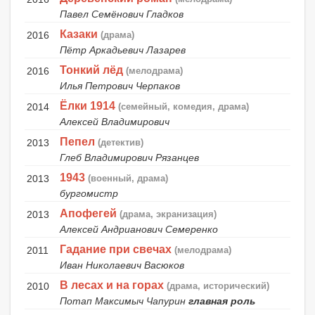
Павел Семёнович Гладков
Казаки
2016
(драма)
Пётр Аркадьевич Лазарев
Тонкий лёд
2016
(мелодрама)
Илья Петрович Черпаков
Ёлки 1914
2014
(семейный, комедия, драма)
Алексей Владимирович
Пепел
2013
(детектив)
Глеб Владимирович Рязанцев
1943
2013
(военный, драма)
бургомистр
Апофегей
2013
(драма, экранизация)
Алексей Андрианович Семеренко
Гадание при свечах
2011
(мелодрама)
Иван Николаевич Васюков
В лесах и на горах
2010
(драма, исторический)
Потап Максимыч Чапурин
главная роль