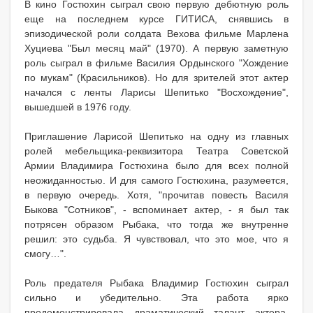
В кино Гостюхин сыграл свою первую дебютную роль
еще на последнем курсе ГИТИСА, снявшись в
эпизодической роли солдата Вехова фильме Марлена
Хуциева "Был месяц май" (1970). А первую заметную
роль сыграл в фильме Василия Ордынского "Хождение
по мукам" (Красильников). Но для зрителей этот актер
начался с ленты Ларисы Шепитько "Восхождение",
вышедшей в 1976 году.
Приглашение Ларисой Шепитько на одну из главных
ролей мебельщика-реквизитора Театра Советской
Армии Владимира Гостюхина было для всех полной
неожиданностью. И для самого Гостюхина, разумеется,
в первую очередь. Хотя, "прочитав повесть Василя
Быкова "Сотников", - вспоминает актер, - я был так
потрясен образом Рыбака, что тогда же внутренне
решил: это судьба. Я чувствовал, что это мое, что я
смогу…".
Роль предателя Рыбака Владимир Гостюхин сыграл
сильно и убедительно. Эта работа ярко
продемонстрировала драматический талант актера.