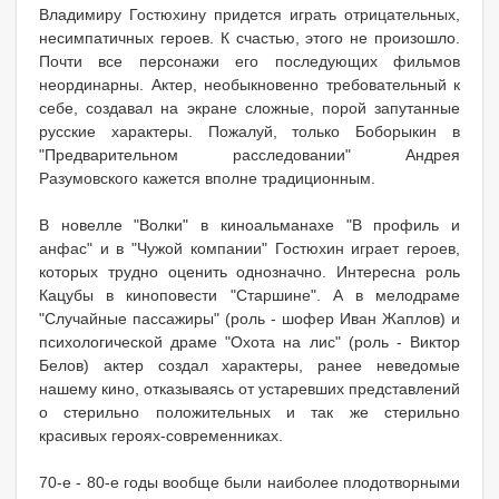
Владимиру Гостюхину придется играть отрицательных,
несимпатичных героев. К счастью, этого не произошло.
Почти все персонажи его последующих фильмов
неординарны. Актер, необыкновенно требовательный к
себе, создавал на экране сложные, порой запутанные
русские характеры. Пожалуй, только Боборыкин в
"Предварительном расследовании" Андрея
Разумовского кажется вполне традиционным.
В новелле "Волки" в киноальманахе "В профиль и
анфас" и в "Чужой компании" Гостюхин играет героев,
которых трудно оценить однозначно. Интересна роль
Кацубы в киноповести "Старшине". А в мелодраме
"Случайные пассажиры" (роль - шофер Иван Жаплов) и
психологической драме "Охота на лис" (роль - Виктор
Белов) актер создал характеры, ранее неведомые
нашему кино, отказываясь от устаревших представлений
о стерильно положительных и так же стерильно
красивых героях-современниках.
70-е - 80-е годы вообще были наиболее плодотворными