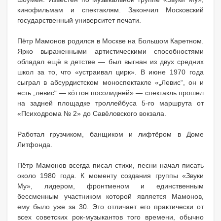
кинофильмам и спектаклям. Закончил Московский
государственный университет печати.
Пётр Мамонов родился в Москве на Большом Каретном.
Ярко выраженными артистическими способностями
обладал ещё в детстве — был выгнан из двух средних
школ за то, что «устраивал цирк». В июне 1970 года
сыграл в абсурдистском моноспектакле «„Левис“, он и
есть „левис“ — ко́ттон посолидней» — спектакль прошел
на задней площадке троллейбуса 5-го маршрута от
«Психодрома № 2» до Савёловского вокзала.
Работал грузчиком, банщиком и лифтёром в Доме
Литфонда.
Пётр Мамонов всегда писал стихи, песни начал писать
около 1980 года. К моменту создания группы «Звуки
Му», лидером, фронтменом и единственным
бессменным участником которой является Мамонов,
ему было уже за 30. Это отличает его практически от
всех советских рок-музыкантов того времени, обычно