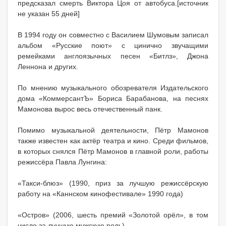
предсказал смерть Виктора Цоя от автобуса.[источник
не указан 55 дней]
В 1994 году он совместно с Василием Шумовым записал
альбом «Русские поют» с цинично звучащими
ремейками англоязычных песен «Битлз», Джона
Леннона и других.
По мнению музыкального обозревателя Издательского
дома «КоммерсантЪ» Бориса Барабанова, на песнях
Мамонова вырос весь отечественный панк.
Помимо музыкальной деятельности, Пётр Мамонов
также известен как актёр театра и кино. Среди фильмов,
в которых снялся Пётр Мамонов в главной роли, работы
режиссёра Павла Лунгина:
«Такси-блюз» (1990, приз за лучшую режиссёрскую
работу на «Каннском кинофестивале» 1990 года)
«Остров» (2006, шесть премий «Золотой орёл», в том
числе за лучшую мужскую роль)