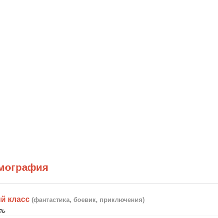
мография
й класс
(фантастика, боевик, приключения)
ль