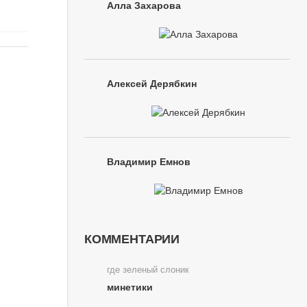
Алла Захарова
Алексей Дерябкин
Владимир Емнов
КОММЕНТАРИИ
где зеленый слоник
минетики