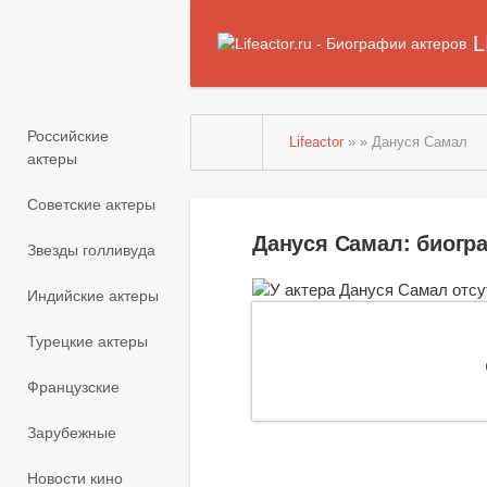
L
Российские
Lifeactor
» » Дануся Самал
актеры
Советские актеры
Дануся Самал: биогр
Звезды голливуда
Индийские актеры
Турецкие актеры
Французские
Зарубежные
Новости кино