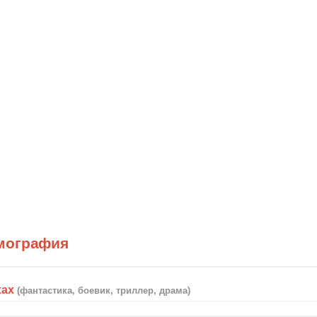
мография
хах
(фантастика, боевик, триллер, драма)