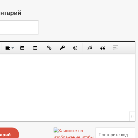
ентарий
0
тарий