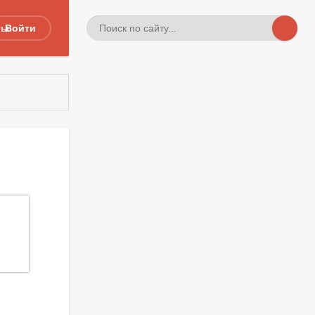
ты
Войти