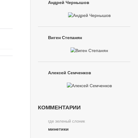
Андрей Чернышов
Виген Степанян
Алексей Семченков
КОММЕНТАРИИ
где зеленый слоник
минетики