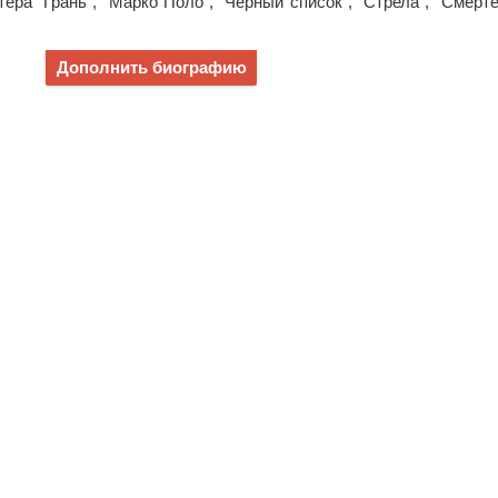
ера "Грань", "Марко Поло", "Чёрный список", "Стрела", "Смерт
Дополнить биографию