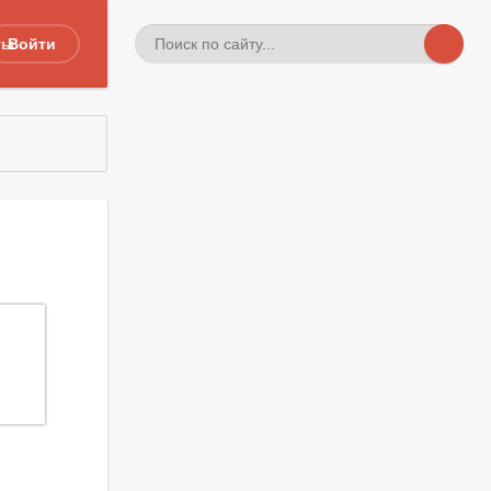
ты
Войти