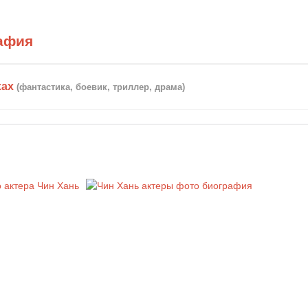
афия
хах
(фантастика, боевик, триллер, драма)