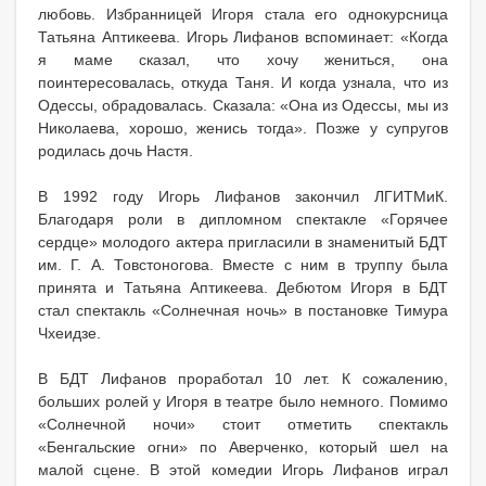
любовь. Избранницей Игоря стала его однокурсница
Татьяна Аптикеева. Игорь Лифанов вспоминает: «Когда
я маме сказал, что хочу жениться, она
поинтересовалась, откуда Таня. И когда узнала, что из
Одессы, обрадовалась. Сказала: «Она из Одессы, мы из
Николаева, хорошо, женись тогда». Позже у супругов
родилась дочь Настя.
В 1992 году Игорь Лифанов закончил ЛГИТМиК.
Благодаря роли в дипломном спектакле «Горячее
сердце» молодого актера пригласили в знаменитый БДТ
им. Г. А. Товстоногова. Вместе с ним в труппу была
принята и Татьяна Аптикеева. Дебютом Игоря в БДТ
стал спектакль «Солнечная ночь» в постановке Тимура
Чхеидзе.
В БДТ Лифанов проработал 10 лет. К сожалению,
больших ролей у Игоря в театре было немного. Помимо
«Солнечной ночи» стоит отметить спектакль
«Бенгальские огни» по Аверченко, который шел на
малой сцене. В этой комедии Игорь Лифанов играл