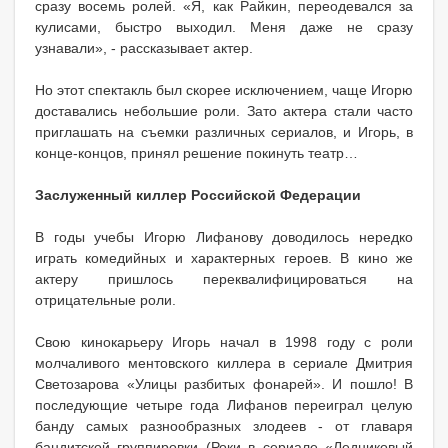
сразу восемь ролей. «Я, как Райкин, переодевался за
кулисами, быстро выходил. Меня даже не сразу
узнавали», - рассказывает актер.
Но этот спектакль был скорее исключением, чаще Игорю
доставались небольшие роли. Зато актера стали часто
приглашать на съемки различных сериалов, и Игорь, в
конце-концов, принял решение покинуть театр…
Заслуженный киллер Российской Федерации
В годы учебы Игорю Лифанову доводилось нередко
играть комедийных и характерных героев. В кино же
актеру пришлось переквалифицироваться на
отрицательные роли.
Свою кинокарьеру Игорь начал в 1998 году с роли
молчаливого ментовского киллера в сериале Дмитрия
Светозарова «Улицы разбитых фонарей». И пошло! В
последующие четыре года Лифанов переиграл целую
банду самых разнообразных злодеев - от глaваря
бандитской группировки (Роки в сериале «Ледниковый