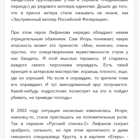
период») до рядового киллера-одиночки. Дошло до того,
что в прессе актера стали называть не иначе, как
«Заслуженный киллер Российской Фелерации».
При этом герои Лифанова нередко обладают неким
отрицательным обаянием. Сам Игорь понимает, какую
опасность может это принести: «Мне, конечно, очень
грустно, что олицетворением мужественности стали у
нас бандиты. Я этой мыслью терзаюсь. И стараюсь
каждого своего персонажа оправдать. Есть такой
принцип в актерском мастерстве: играешь плохого, ищи,
где он хороший. Но если я оправдаю, то зрители тоже
его оправдают. И тут заколдованный круг получается.
Какой-нибудь подросточек посмотрит на это и пойдет
убивать, не приведи господь».
В 2003 году ситуация несколько изменилась. Игоря,
наконец-то, стали приглашать на положительные роли.
Так в сериале «Русский спеназ-2» Лифанов сыграл
храброго, сильного, но при этом ироничного и даже
смешного спецназовца Хруста, а в картине «Егерь» -