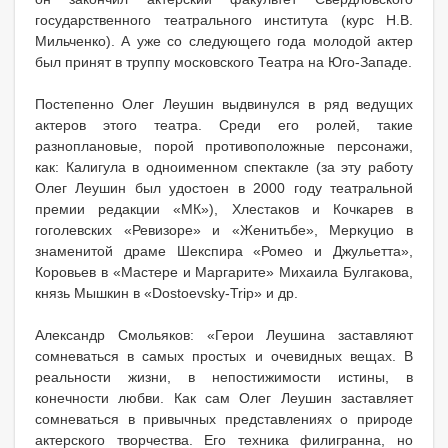
государственного театрального института (курс Н.В.
Мильченко). А уже со следующего года молодой актер
был принят в труппу московского Театра на Юго-Западе.
Постепенно Олег Леушин выдвинулся в ряд ведущих
актеров этого театра. Среди его ролей, такие
разноплановые, порой противоположные персонажи,
как: Калигула в одноименном спектакле (за эту работу
Олег Леушин был удостоен в 2000 году театральной
премии редакции «МК»), Хлестаков и Кочкарев в
гоголевских «Ревизоре» и «Женитьбе», Меркуцио в
знаменитой драме Шекспира «Ромео и Джульетта»,
Коровьев в «Мастере и Маргарите» Михаила Булгакова,
князь Мышкин в «Dostoevsky-Trip» и др.
Александр Смольяков: «Герои Леушина заставляют
сомневаться в самых простых и очевидных вещах. В
реальности жизни, в непостижимости истины, в
конечности любви. Как сам Олег Леушин заставляет
сомневаться в привычных представлениях о природе
актерского творчества. Его техника филигранна, но