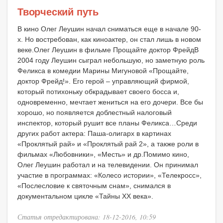
Творческий путь
В кино Олег Леушин начал сниматься еще в начале 90-
х. Но востребован, как киноактер, он стал лишь в новом
веке.Олег Леушин в фильме Прощайте доктор ФрейдВ
2004 году Леушин сыграл небольшую, но заметную роль
Феликса в комедии Марины Мигуновой «Прощайте,
доктор Фрейд!». Его герой – управляющий фирмой,
который потихоньку обкрадывает своего босса и,
одновременно, мечтает жениться на его дочери. Все бы
хорошо, но появляется доблестный налоговый
инспектор, который рушит все планы Феликса…Среди
других работ актера: Паша-олигарх в картинах
«Проклятый рай» и «Проклятый рай 2», а также роли в
фильмах «Любовники», «Месть» и др.Помимо кино,
Олег Леушин работал и на телевидении. Он принимал
участие в программах: «Колесо истории», «Телекросс»,
«Послесловие к святочным снам», снимался в
документальном цикле «Тайны ХХ века».
Статья отредактирована: 18-12-2016, 10:59