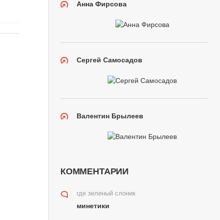
Анна Фирсова
Сергей Самосадов
Валентин Брылеев
КОММЕНТАРИИ
где зеленый слоник
минетики