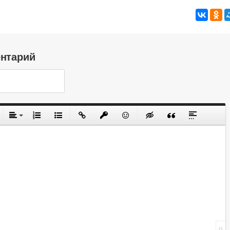
ентарий
0