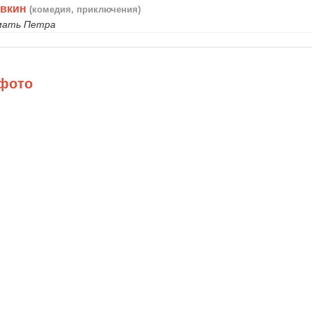
овкин
(комедия, приключения)
 мать Петра
 фото