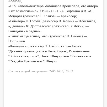
Алексей,
«P. S. капельмейстера Иоганнеса Крейслера, его автора
и их возлюбленной Юлии» Э. -Т. -А. Гофмана и В. -А.
Моцарта (режиссер Г. Козлов) — Крейслер;
«Ревизор» Н. Гоголя (режиссер В. Фокин) — Хлестаков,
«Двойник» Ф. Достоевского (режиссер В. Фокин) —
Голядкин - младший
«Записки сумасшедшего» (режиссер К. Гинкас) —
Поприщин
«Калигула» (режиссер Э. Някрошюс) — Керея
"Дневник провинциала в Петербурге", Исполнитель
"Зойкина квартира", Павел Федорович Обольянинов
"Свадьба Кречинского", Федор
Статья отредактирована: 2-05-2015, 16:32