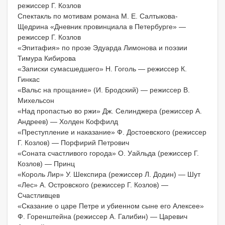
режиссер Г. Козлов
Спектакль по мотивам романа М. Е. Салтыкова-
Щедрина «Дневник провинциала в Петербурге» —
режиссер Г. Козлов
«Эпитафия» по прозе Эдуарда Лимонова и поэзии
Тимура Кибирова
«Записки сумасшедшего» Н. Гоголь — режиссер К.
Гинкас
«Вальс на прощание» (И. Бродский) — режиссер В.
Михельсон
«Над пропастью во ржи» Дж. Селинджера (режиссер А.
Андреев) — Холден Коффилд
«Преступление и наказание» Ф. Достоевского (режиссер
Г. Козлов) — Порфирий Петрович
«Соната счастливого города» О. Уайльда (режиссер Г.
Козлов) — Принц
«Король Лир» У. Шекспира (режиссер Л. Додин) — Шут
«Лес» А. Островского (режиссер Г. Козлов) —
Счастливцев
«Сказание о царе Петре и убиенном сыне его Алексее»
Ф. Горенштейна (режиссер А. Галибин) — Царевич