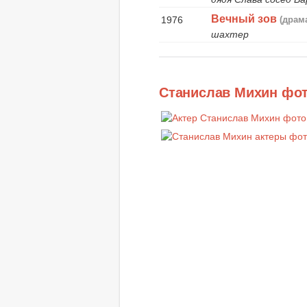
Вечный зов
1976
(драм
шахтер
Станислав Михин фо