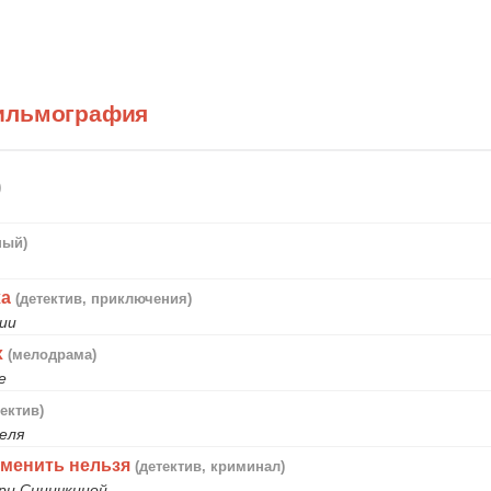
ильмография
)
ный)
ха
(детектив, приключения)
ии
х
(мелодрама)
е
тектив)
еля
зменить нельзя
(детектив, криминал)
ари Синичкиной