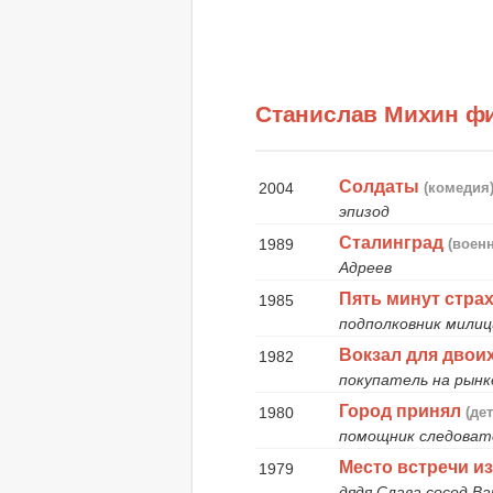
Станислав Михин ф
Солдаты
2004
(комедия
эпизод
Сталинград
1989
(воен
Адреев
Пять минут стра
1985
подполковник милиц
Вокзал для двои
1982
покупатель на рынк
Город принял
1980
(де
помощник следоват
Место встречи и
1979
дядя Слава сосед В