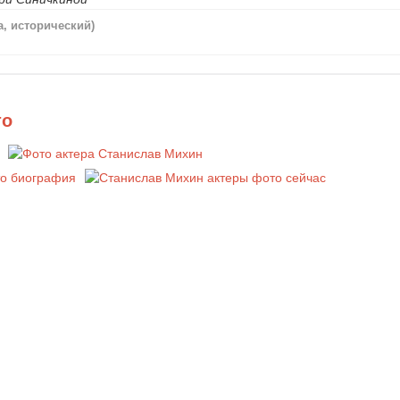
а, исторический)
то