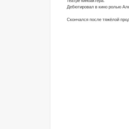
театре киноактёра.
Дебютировал в кино ролью Але
Скончался после тяжёлой прод