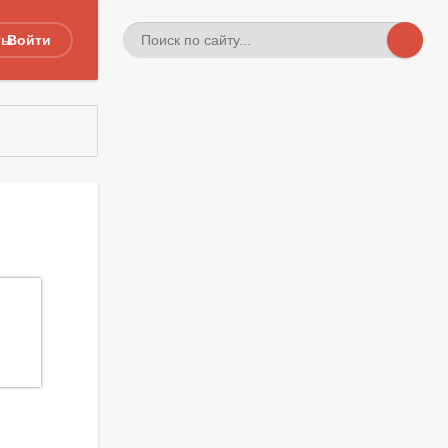
ты
Войти