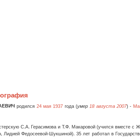
иография
АЕВИЧ
родился
24 мая 1937
года (
умер
18 августа 2007
) -
Ма
стерскую С.А. Герасимова и Т.Ф. Макаровой (учился вместе с 
о, Лидией Федосеевой-Шукшиной). 35 лет работал в Государст