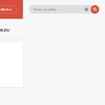
ты
Войти
OR.RU