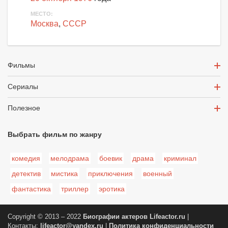
МЕСТО:
Москва
,
СССР
Фильмы
Сериалы
Полезное
Выбрать фильм по жанру
комедия
мелодрама
боевик
драма
криминал
детектив
мистика
приключения
военный
фантастика
триллер
эротика
Copyright © 2013 – 2022
Биографии актеров
Lifeactor.ru
|
Контакты:
lifeactor@yandex.ru
|
Политика конфиденциальности