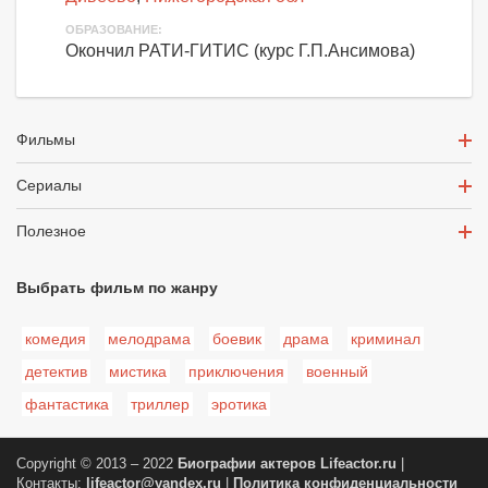
ОБРАЗОВАНИЕ:
Окончил РАТИ-ГИТИС (курс Г.П.Ансимова)
Фильмы
Сериалы
Полезное
Выбрать фильм по жанру
комедия
мелодрама
боевик
драма
криминал
детектив
мистика
приключения
военный
фантастика
триллер
эротика
Copyright © 2013 – 2022
Биографии актеров
Lifeactor.ru
|
Контакты:
lifeactor@yandex.ru
|
Политика конфиденциальности