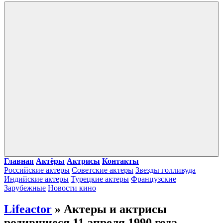
Войти
Главная
Актёры
Актрисы
Контакты
Российские актеры
Советские актеры
Звезды голливуда
Индийские актеры
Турецкие актеры
Французские
Зарубежные
Новости кино
Lifeactor
» Актеры и актрисы
родившиеся 11 апреля 1990 года -