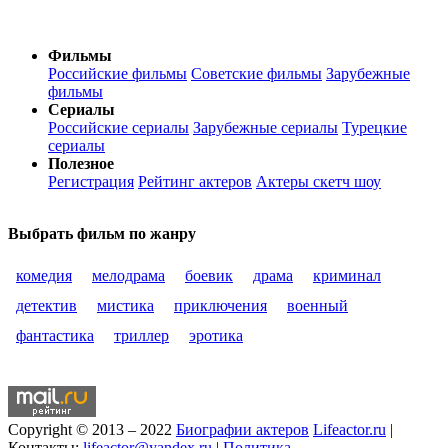
Фильмы
Российские фильмы
Советские фильмы
Зарубежные
фильмы
Сериалы
Российские сериалы
Зарубежные сериалы
Турецкие
сериалы
Полезное
Регистрация
Рейтинг актеров
Актеры скетч шоу
Выбрать фильм по жанру
комедия
мелодрама
боевик
драма
криминал
детектив
мистика
приключения
военный
фантастика
триллер
эротика
Copyright © 2013 – 2022
Биографии актеров
Lifeactor.ru
|
Контакты:
lifeactor@yandex.ru
|
Политика