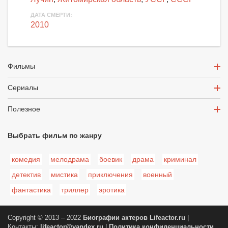
ДАТА СМЕРТИ:
2010
Фильмы
Сериалы
Полезное
Выбрать фильм по жанру
комедия
мелодрама
боевик
драма
криминал
детектив
мистика
приключения
военный
фантастика
триллер
эротика
Copyright © 2013 – 2022
Биографии актеров
Lifeactor.ru
|
Контакты:
lifeactor@yandex.ru
|
Политика конфиденциальности