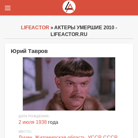
LIFEACTOR
» АКТЕРЫ УМЕРШИЕ 2010 -
LIFEACTOR.RU
Юрий Тавров
ДАТА РОЖДЕНИЯ:
2 июля 1938
года
МЕСТО:
Лучин
,
Житомирская область
,
УССР
,
СССР