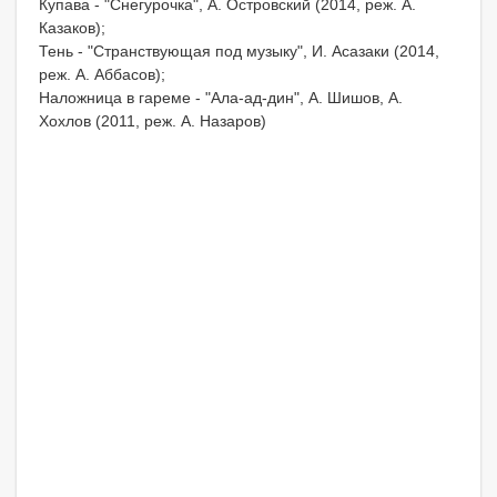
Купава - "Снегурочка", А. Островский (2014, реж. А.
Казаков);
Тень - "Странствующая под музыку", И. Асазаки (2014,
реж. А. Аббасов);
Наложница в гареме - "Ала-ад-дин", А. Шишов, А.
Хохлов (2011, реж. А. Назаров)