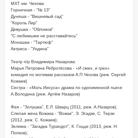
МХТ им. Чехова:
Горничная - "№ 13"
Дуняша - "Вишневый сад"
"Король Лир"
Девушка - "Обломов"
"С любимыми не расставайтесь"
Монашка - "Тартюф"
Актриса - "Ундина"
Театр п/р Владимира Назарова:
Марья Петровна Ребротёсова - «И смех, и грех»
комедия по мотивам рассказов А.П.Чехова (реж. Сергей
Кожаев)
Сестра - «Мать Иисуса» драма по одноименной пьесе
А.Володина (реж. Артём Назаров)
Фея - "Золушка", Е.Л. Шварц (2011, реж. А.Назаров);
Слепая жена Вожака - "Вожак", Э. Эгадзе, С. Терзи
(2012, реж. С. Кожаев);
Зелима - "Загадка Турандот", К. Гоцци (2013, реж. Н.
Попков);