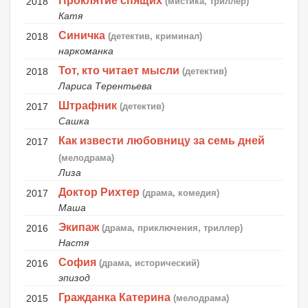
Проклятие спящих
2018
(мистика, триллер)
Катя
Синичка
2018
(детектив, криминал)
наркоманка
Тот, кто читает мысли
2018
(детектив)
Лариса Терентьева
Штрафник
2017
(детектив)
Сашка
Как извести любовницу за семь дней
2017
(мелодрама)
Лиза
Доктор Рихтер
2017
(драма, комедия)
Маша
Экипаж
2016
(драма, приключения, триллер)
Настя
София
2016
(драма, исторический)
эпизод
Гражданка Катерина
2015
(мелодрама)