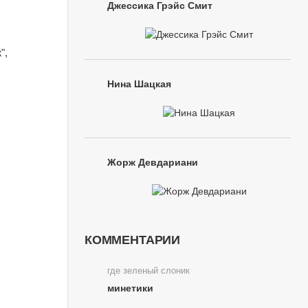
Джессика Грэйс Смит
",
Нина Шацкая
Жорж Девдариани
КОММЕНТАРИИ
где зеленый слоник
минетики