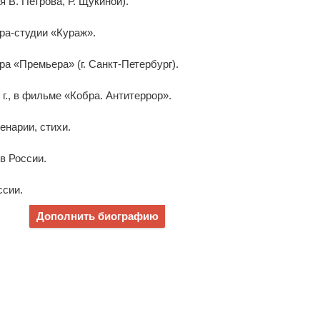
я В. Петрова, Р. Щукиной).
тра-студии «Кураж».
тра «Премьера» (г. Санкт-Петербург).
 г., в фильме «Кобра. Антитеррор».
нарии, стихи.
в России.
ссии.
Дополнить биографию