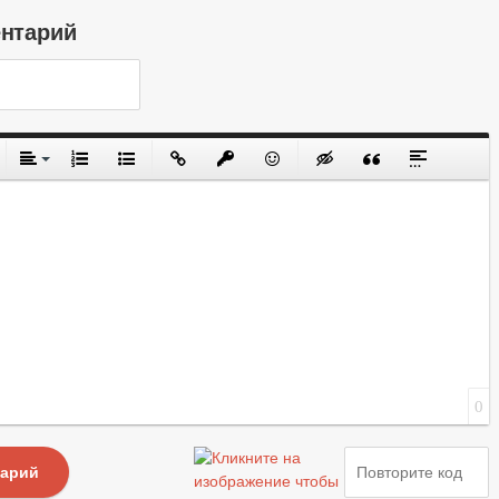
ентарий
0
тарий