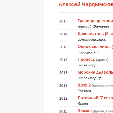
Алексей Чардымски
Граница времен
2015
Алексей Шаталин
Дознаватель (2 с
2014
администратор
Одноклассницы
2013
полицейский
Процесс
2013
(драма)
Экзекутор
Морские дьявол
2013
инспектор ДПС
Шеф 2
2013
(драма, кри
Гвоздев
Литейный (7 сезо
2012
Лосев
Шаман
2011
(драма, кри