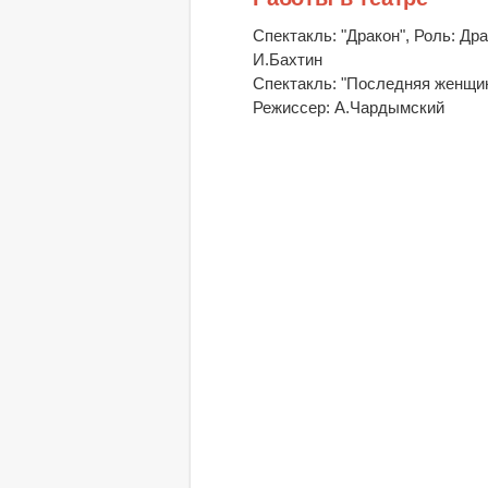
Спектакль: "Дракон", Роль: Др
И.Бахтин
Спектакль: "Последняя женщина
Режиссер: А.Чардымский