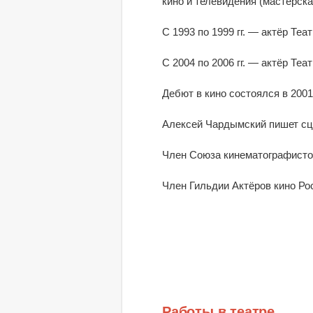
кино и телевидения (мастерска
С 1993 по 1999 гг. — актёр Теа
С 2004 по 2006 гг. — актёр Теа
Дебют в кино состоялся в 2001
Алексей Чардымский пишет сце
Член Союза кинематографисто
Член Гильдии Актёров кино Ро
Работы в театре