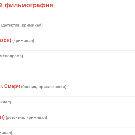
й фильмография
и
(детектив, криминал)
езон)
(криминал)
(мелодрама)
ы. Смерч
(боевик, приключения)
минал)
н)
(детектив, криминал)
минал)