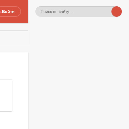
ты
Войти