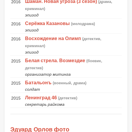
Шаман. Новая угроза (3 сезон)
2016
(драма,
криминал)
эпизод
Серёжка Казановы
2016
(мелодрама)
эпизод
Восхождение на Олимп
2016
(детектив,
криминал)
эпизод
Белая стрела. Возмездие
2015
(боевик,
детектив)
организатор митинга
Батальонъ
2015
(военный, драма)
солдат
Ленинград 46
2015
(детектив)
секретарь райкома
Эдуард Орлов фото