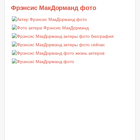
Фрэнсис МакДорманд фото