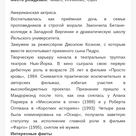
Aмериканская актриса.
Воспитывалась как приёмная дочь в семье
проповедников в строгой морали. Закончила Бетани-
колледж в Западной Виргинии и драматическую школу
Йельского университета.
Замужем за режиссёром Джоэлом Коэном, с которым
вместе воспитывает приемного сына Педро.
Творческую карьеру начала в театральных труппах
театров Нью-Йорка. В кино сыграла свою первую
дебютную роль в возрасте 26 лет в фильме «Просто
кровь», 1984. Снимается практически исключительно в
авторских фильмах, избегая участия в
высокобюджетных проектах. Признание пришло к
Макдормэнд после того, как она снялась у Алана
Паркера в «Миссисипи в огне» (1988) и у Роберта
Олтмана в «Коротких историях» (1993). Четыре раза
была номинирована на «Оскар», получила заветную
статуэтку за исполнение главной роли в фильме
«Фарго» (1995), снятом её мужем.
Интересныe факты