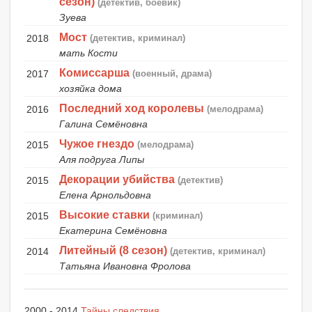
сезон)
(детектив, боевик)
Зуева
Мост
2018
(детектив, криминал)
мать Кости
Комиссарша
2017
(военный, драма)
хозяйка дома
Последний ход королевы
2016
(мелодрама)
Галина Семёновна
Чужое гнездо
2015
(мелодрама)
Аля подруга Липы
Декорации убийства
2015
(детектив)
Елена Арнольдовна
Высокие ставки
2015
(криминал)
Екатерина Семёновна
Литейный (8 сезон)
2014
(детектив, криминал)
Татьяна Ивановна Фролова
2000 - 2014
Тайны следствия