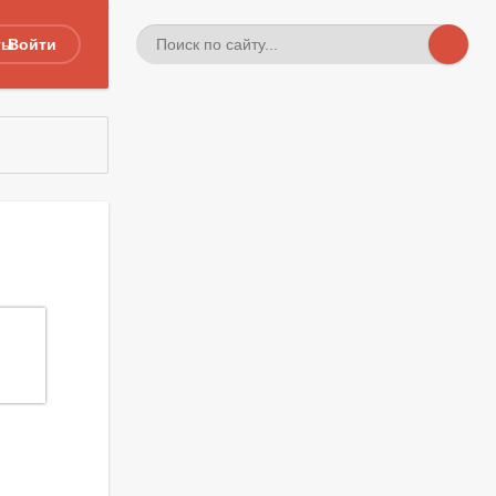
ты
Войти