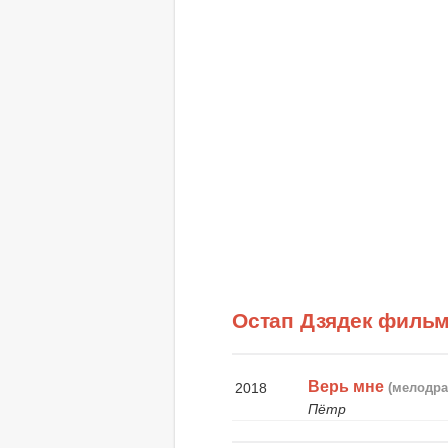
Остап Дзядек филь
Верь мне
2018
(мелодра
Пётр