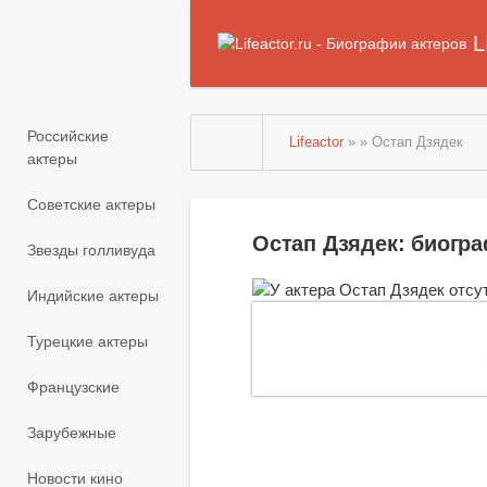
L
Российские
Lifeactor
» » Остап Дзядек
актеры
Советские актеры
Остап Дзядек: биогр
Звезды голливуда
Индийские актеры
Турецкие актеры
Французские
Зарубежные
Новости кино