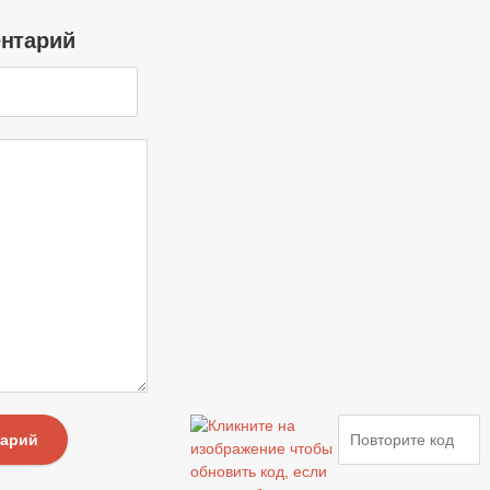
ентарий
тарий