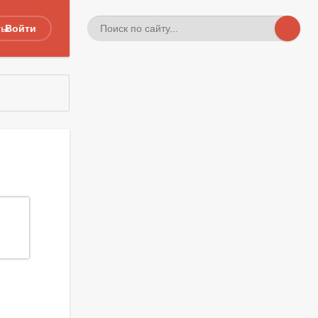
ты
Войти