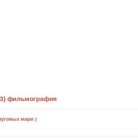
(3) фильмография
луговых мари
()