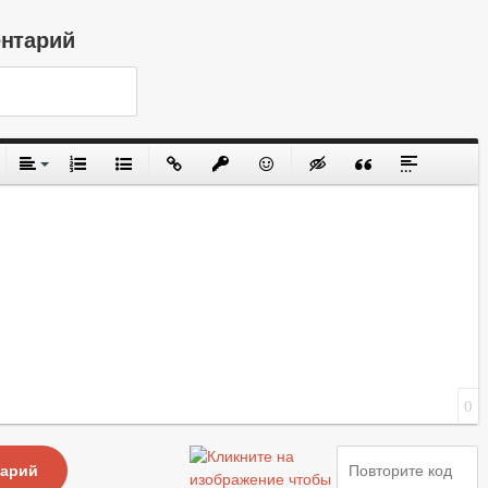
ентарий
0
тарий