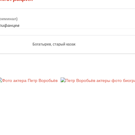
криминал)
Епифанцев
Богатырев, старый казак