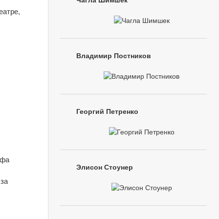
Чагла Шимшек
еатре,
Владимир Постников
Георгий Петренко
афа
Элисон Стоунер
 за