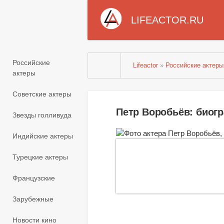
LIFEACTOR.RU
Российские
Lifeactor
»
Российские актеры
актеры
Советские актеры
Петр Воробьёв: биог
Звезды голливуда
Индийские актеры
Турецкие актеры
Французские
Зарубежные
Новости кино