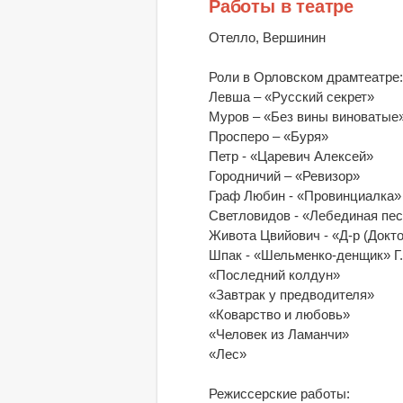
Работы в театре
Отелло, Вершинин
Роли в Орловском драмтеатре
Левша – «Русский секрет»
Муров – «Без вины виноватые
Просперо – «Буря»
Петр - «Царевич Алексей»
Городничий – «Ревизор»
Граф Любин - «Провинциалка» 
Светловидов - «Лебединая пе
Живота Цвийович - «Д-р (Докт
Шпак - «Шельменко-денщик» Г
«Последний колдун»
«Завтрак у предводителя»
«Коварство и любовь»
«Человек из Ламанчи»
«Лес»
Режиссерские работы: