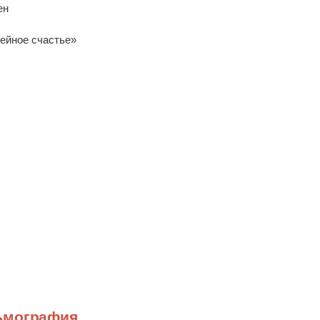
ен
ейное счастье»
ьмография