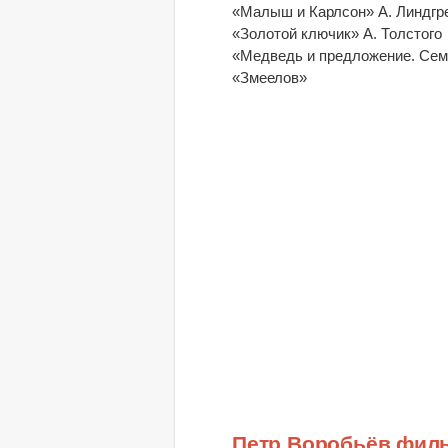
«Малыш и Карлсон» А. Линдгр
«Золотой ключик» А. Толстого
«Медведь и предложение. Сем
«Змеелов»
Петр Воробьёв фил