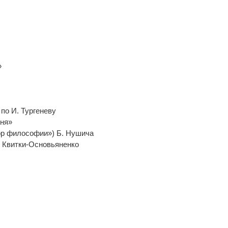
:
»
по И. Тургеневу
сня»
ор философии») Б. Нушича
. Квитки-Основьяненко