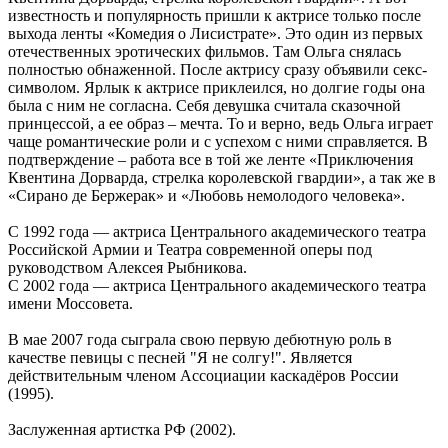
известность и популярность пришли к актрисе только после
выхода ленты «Комедия о Лисистрате». Это один из первых
отечественных эротических фильмов. Там Ольга снялась
полностью обнаженной. После актрису сразу объявили секс-
символом. Ярлык к актрисе приклеился, но долгие годы она
была с ним не согласна. Себя девушка считала сказочной
принцессой, а ее образ – мечта. То и верно, ведь Ольга играет
чаще романтические роли и с успехом с ними справляется. В
подтверждение – работа все в той же ленте «Приключения
Квентина Дорварда, стрелка королевской гвардии», а так же в
«Сирано де Бержерак» и «Любовь немолодого человека».
С 1992 года — актриса Центрального академического театра
Российской Армии и Театра современной оперы под
руководством Алексея Рыбникова.
С 2002 года — актриса Центрального академического театра
имени Моссовета.
В мае 2007 года сыграла свою первую дебютную роль в
качестве певицы с песней "Я не солгу!". Является
действительным членом Ассоциации каскадёров России
(1995).
Заслуженная артистка РФ (2002).