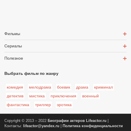
Фильмы
Сериалы
Полезное
Выбрать фильм по жанру
комедия
мелодрама
боевик
драма
криминал
детектив
мистика
приключения
военный
фантастика
триллер
эротика
Copyright © 2013 – 2022
Биографии актеров
Lifeactor.ru
|
Контакты:
lifeactor@yandex.ru
|
Политика конфиденциальности