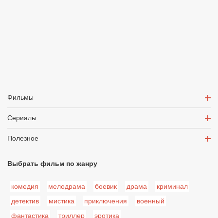
Фильмы
Сериалы
Полезное
Выбрать фильм по жанру
комедия
мелодрама
боевик
драма
криминал
детектив
мистика
приключения
военный
фантастика
триллер
эротика