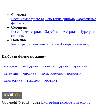
Фильмы
Российские фильмы
Советские фильмы
Зарубежные
фильмы
Сериалы
Российские сериалы
Зарубежные сериалы
Турецкие
сериалы
Полезное
Регистрация
Рейтинг актеров
Актеры скетч шоу
Выбрать фильм по жанру
комедия
мелодрама
боевик
драма
криминал
детектив
мистика
приключения
военный
фантастика
триллер
эротика
Copyright © 2013 – 2022
Биографии актеров
Lifeactor.ru
|