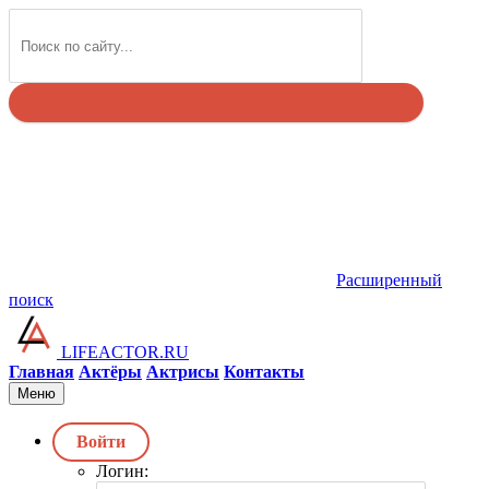
Найти
Расширенный
поиск
LIFEACTOR.RU
Главная
Актёры
Актрисы
Контакты
Меню
Войти
Логин: