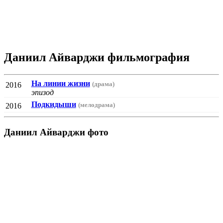
Даниил Айварджи фильмография
На линии жизни
(драма)
2016
эпизод
Подкидыши
(мелодрама)
2016
Даниил Айварджи фото