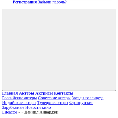
Регистрация
Забыли пароль?
Войти
Главная
Актёры
Актрисы
Контакты
Российские актеры
Советские актеры
Звезды голливуда
Индийские актеры
Турецкие актеры
Французские
Зарубежные
Новости кино
Lifeactor
» » Даниил Айварджи