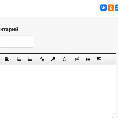
ентарий
0