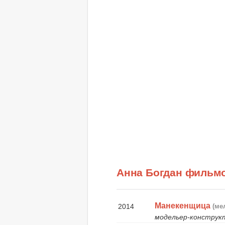
Анна Богдан фильм
Манекенщица
2014
(ме
модельер-конструк