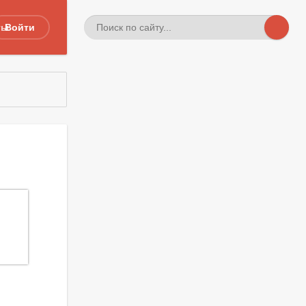
ты
Войти